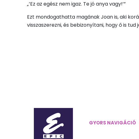
„’Ez az egész nem igaz. Te jó anya vagy!’”
Ezt mondogathatta magának Joan is, aki korá
visszaszerezni, és bebizonyítani, hogy ő is tu
GYORS NAVIGÁCIÓ
Főoldal