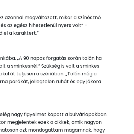
 Ez azonnal megváltozott, mikor a színésznő
és az egész hihetetlenül nyers volt” –
 el a karaktert.”
nkába. „A 90 napos forgatás során talán ha
t a sminkesnél.” Szükség is volt a sminkes
ul át teljesen a szériában. „Talán még a
arna parókát, jellegtelen ruhát és egy jókora
z elég nagy figyelmet kapott a bulvárlapokban.
kor megjelentek ezek a cikkek, amik nagyon
Folyamatosan azt mondogattam magamnak, hogy