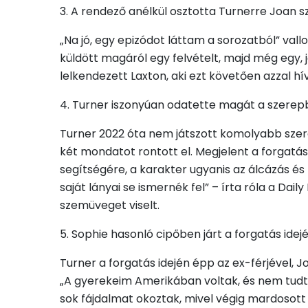
3. A rendező anélkül osztotta Turnerre Joan 
„Na jó, egy epizódot láttam a sorozatból” val
küldött magáról egy felvételt, majd még egy, j
lelkendezett Laxton, aki ezt követően azzal hív
4. Turner iszonyúan odatette magát a szere
Turner 2022 óta nem játszott komolyabb szer
két mondatot rontott el. Megjelent a forgatás
segítségére, a karakter ugyanis az álcázás é
saját lányai se ismernék fel” – írta róla a Dai
szemüveget viselt.
5. Sophie hasonló cipőben járt a forgatás idej
Turner a forgatás idején épp az ex-férjével, 
„A gyerekeim Amerikában voltak, és nem tudta
sok fájdalmat okoztak, mivel végig mardosot