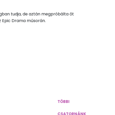
gban tudja, de aztán megpróbálta őt
– az Epic Drama műsorán.
TÖBBI
g@viasatworld.com
CSATORNÁNK