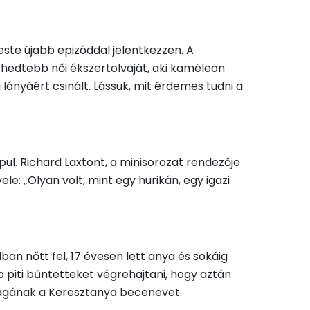
ste újabb epizóddal jelentkezzen. A
rhedtebb női ékszertolvaját, aki kaméleon
lányáért csinált. Lássuk, mit érdemes tudni a
ul. Richard Laxtont, a minisorozat rendezője
le: „Olyan volt, mint egy hurikán, egy igazi
an nőtt fel, 17 évesen lett anya és sokáig
 piti bűntetteket végrehajtani, hogy aztán
magának a Keresztanya becenevet.