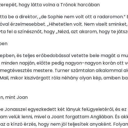
szerepét, hogy látta volna a Trónok harcában
lotta be a direktor, „de Sophie nem volt ott a radaromon.”
óval érzelmesebbet. „Hihetetlen volt. Nem viselt sminket, 
ta fel a színésznőt, hogy „Nézd, azt akarom, hogy te játszd
pben
epben, és teljes erőbedobással vetette bele magát a mu
 minden napján, előtte pedig nagyon-nagyon korán ott vol
s megtévesztés mestere. Turner számtalan alkalommal alak
ly Mail, mikor kiszivárgott róla néhány olyan kép, amiben b
én, mint Joan
Joe Jonasszel egyezkedett két lányuk felügyeletéről, és e
m velük lenni, mivel a Joant forgattam Angliában. És ak
t az a kínzó érzés, hogy nem jól teljesítek anyaként. 