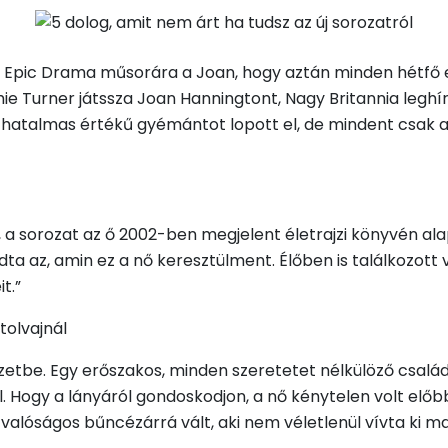
z Epic Drama műsorára a Joan, hogy aztán minden hétfő e
e Turner játssza Joan Hanningtont, Nagy Britannia leghí
 hatalmas értékű gyémántot lopott el, de mindent csak a 
 a sorozat az ő 2002-ben megjelent életrajzi könyvén alap
a az, amin ez a nő keresztülment. Élőben is találkozott ve
t.”
tolvajnál
zetbe. Egy erőszakos, minden szeretetet nélkülöző családb
 Hogy a lányáról gondoskodjon, a nő kénytelen volt előbb
alóságos bűncézárrá vált, aki nem véletlenül vívta ki 