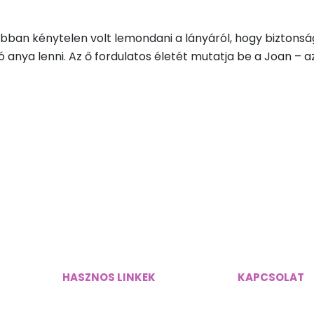
bban kénytelen volt lemondani a lányáról, hogy biztonsá
d jó anya lenni. Az ő fordulatos életét mutatja be a Joan 
HASZNOS LINKEK
KAPCSOLAT
Adatvédelmi szabályzat
magyarorsza