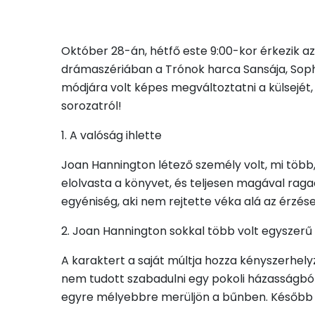
Október 28-án, hétfő este 9:00-kor érkezik a
drámaszériában a Trónok harca Sansája, Sophi
módjára volt képes megváltoztatni a külsejét,
sorozatról!
1. A valóság ihlette
Joan Hannington létező személy volt, mi több,
elolvasta a könyvet, és teljesen magával ragadt
egyéniség, aki nem rejtette véka alá az érzései
2. Joan Hannington sokkal több volt egyszerű 
A karaktert a saját múltja hozza kényszerhely
nem tudott szabadulni egy pokoli házasságból.
egyre mélyebbre merüljön a bűnben. Később v