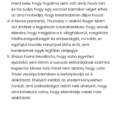
ment bele, hogy fogalma sem volt arról, hová tart,
és ha tudja, hogy egy sorozat bármikor véget érhet,
az arra motiválja, hogy kreatívabban álljon hozzá.
A Morse partnerét, Thursday-t alakító Roger Allam
azt értékeli a legjobban a karakterében, hogy annak
ellenére, hogy megjárta a II. világháborút, megőrizte
földhözragadtságát és emberségét, mi több, ez
egyfajta morális iránytűvel látta el őt, ami
karakterlnek egyik legfőbb védjegye.
Shaun Evans bevallotta, hogy soha egyetlen
epizódot sem látott a sorozat előfutárjának számító
Inspector Morse-ból, mivel nem akarta, hogy John
Thaw verziója bármiben is befolyásolja az ő
alakítását. Ehelyett inkább az eredeti könyvekhez
fordult, ami szabadságot adott neki ahelyett, hogy
arra kötelezte volna, hogy elismételje valaki más
alakítását.