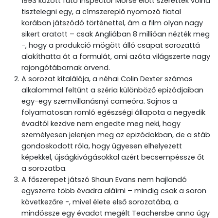
1993 között futó Inspector Morse előtt szerettek volna
tisztelegni egy, a címszereplő nyomozó fiatal
korában játszódó történettel, ám a film olyan nagy
sikert aratott – csak Angliában 8 millióan nézték meg
-, hogy a produkció mögött álló csapat sorozattá
alakíthatta át a formulát, ami azóta világszerte nagy
rajongótábornak örvend.
A sorozat kitalálója, a néhai Colin Dexter számos
alkalommal feltűnt a széria különböző epizódjaiban
egy-egy szemvillanásnyi cameóra. Sajnos a
folyamatosan romló egészségi állapota a negyedik
évadtól kezdve nem engedte meg neki, hogy
személyesen jelenjen meg az epizódokban, de a stáb
gondoskodott róla, hogy ügyesen elhelyezett
képekkel, újságkivágásokkal azért becsempéssze őt
a sorozatba.
A főszerepet játszó Shaun Evans nem hajlandó
egyszerre több évadra aláírni – mindig csak a soron
következőre -, mivel élete első sorozatába, a
mindössze egy évadot megélt Teachersbe anno úgy