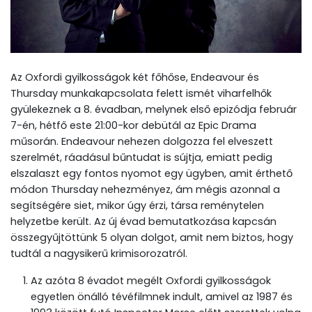
Az Oxfordi gyilkosságok két főhőse, Endeavour és
Thursday munkakapcsolata felett ismét viharfelhők
gyülekeznek a 8. évadban, melynek első epizódja február
7-én, hétfő este 21:00-kor debütál az Epic Drama
műsorán. Endeavour nehezen dolgozza fel elveszett
szerelmét, ráadásul bűntudat is sújtja, emiatt pedig
elszalaszt egy fontos nyomot egy ügyben, amit érthető
módon Thursday nehezményez, ám mégis azonnal a
segítségére siet, mikor úgy érzi, társa reménytelen
helyzetbe került. Az új évad bemutatkozása kapcsán
összegyűjtöttünk 5 olyan dolgot, amit nem biztos, hogy
tudtál a nagysikerű krimisorozatról.
Az azóta 8 évadot megélt Oxfordi gyilkosságok
egyetlen önálló tévéfilmnek indult, amivel az 1987 és