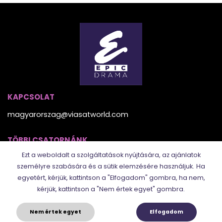
KAPCSOLAT
magyarorszag@viasatworld.com
TÖBBI CSATORNÁNK
Ezt a weboldalt a szolgáltatások nyújtására, az ajánlatok
személyre szabására és a sütik elemzésére használjuk.
Ha
egyetért, kérjük, kattintson a "Elfogadom" gombra, ha nem,
kérjük, kattintson a "Nem értek egyet" gombra.
Nem értek egyet
Elfogadom