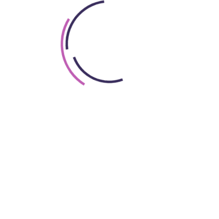
lyan univerzális témákat is érint, mint a női szerepek er
enként húsbavágóan explicit nyomozáshoz, amely végigkíséri
mindent megtettek azért, hogy a lehető legkorhűbben tálal
okat korabeli beszédekre alapozták, és a törvényszéki vi
y megtörtént bűnesetre alapul.
á baljós!
Míg történetében a valósághűségre törekszik, a 
lyben a szürke különböző árnyalataival és a hideg fényekk
ja. Nury szerint a széria fényképezése David Fincher (Heted
ténet középpontjában egy hátborzongató gyilkosság áll,
Paris Police 1900-ban a humor is fontos szerepet játszik,
újdonságokkal ismerkednek, mint pl. a telefon, az könnye
át tekintve bekategorizálhatatlan, de tempójának, nyel
közönséghez szól, és meg is tudja szólítani őket. Mi sem b
illió megtekintést generált, és ezzel lekörözte a szolgált
nyítja, hogy Párizs, karácsony 1905 címmel már fejlesztés a
, hogy kerítők, zsarolók és megvesztegetett orvosok közö