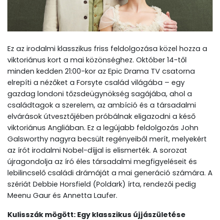
Ez az irodalmi klasszikus friss feldolgozása közel hozza a
viktoriánus kort a mai közönséghez. Október 14-től
minden kedden 21:00-kor az Epic Drama TV csatorna
elrepíti a nézőket a Forsyte család világába – egy
gazdag londoni tőzsdeügynökség sagájába, ahol a
családtagok a szerelem, az ambíció és a társadalmi
elvárások útvesztőjében próbálnak eligazodni a késő
viktoriánus Angliában. Ez a legújabb feldolgozás John
Galsworthy nagyra becsült regényeiből merít, melyekért
az írót irodalmi Nobel-díjjal is elismerték. A sorozat
újragondolja az író éles társadalmi megfigyeléseit és
lebilincselő családi drámáját a mai generáció számára. A
szériát Debbie Horsfield (Poldark) írta, rendezői pedig
Meenu Gaur és Annetta Laufer.
Kulisszák mögött: Egy klasszikus újjászületése