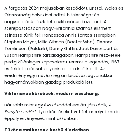
A forgatás 2024 májusában kezdődött, Bristol, Wales és
Olaszország helyszínei adtak hitelességet és
nagyszabású díszletet a viktoriánus közegnek. A
szereposztásban Nagy-Britannia számos elismert
színésze tűnik fel: Francesca Annis fontos szerepben,
Stephen Moyer, Millie Gibson (Doctor Who), Eleanor
Tomlinson (Poldark), Danny Griffin, Jack Davenport és
Susan Hampshire társaságában. Hampshire részvétele
pedig különleges kapcsolatot teremt a legendás, 1967-
es feldolgozással, ugyanis abban is játszott. Az
eredmény egy művészileg ambiciózus, ugyanakkor
hagyományokban gazdag produkció lett.
Viktoriánus kérdések, modern visszhang:
Bár több mint egy évszázaddal ezelőtt játszódik,
A
Forsyte család
olyan kérdéseket vet fel, amelyek ma is
éppoly érvényesek, mint akkoriban.
Tükör a mai kornak, korhű díszletben