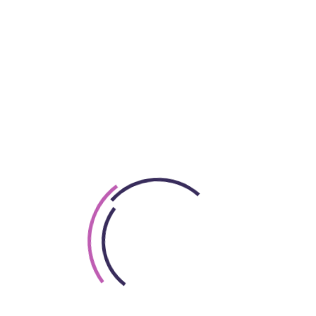
gű regény előtörténete, amely két fiatal szerető felkavar
edély a háború legfőbb fegyvere egy nagy téttel játszott 
ságba és közben milyen árat fizettek érte. A vadi új 8-ré
cius 17-től minden kedden 21:00 órakor.
en játszódó sorozat Pierre Choderlos de Laclos 1782-es k
ét tárja fel, újraértelmezve kezdetüket a francia ariszt
ordulással teli közeg, ahol az elit csillogó felszíne veszél
scal Valmont kétségbeesett túlélési kísérletét követi. Jó
tt vágyak világában próbál boldogulni, míg Pascal elsze
lom előestéjén vívott küzdelmük arra kényszeríti őket, h
zoknak, akiknek nincs rangjuk vagy vagyonuk.
 kikövezve. A jobb életért vívott kezdeti harcuk fokozat