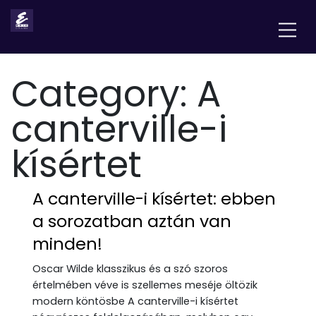
Category:
A
canterville-i
kísértet
A canterville-i kísértet: ebben
a sorozatban aztán van
minden!
Oscar Wilde klasszikus és a szó szoros
értelmében véve is szellemes meséje öltözik
modern köntösbe A canterville-i kísértet