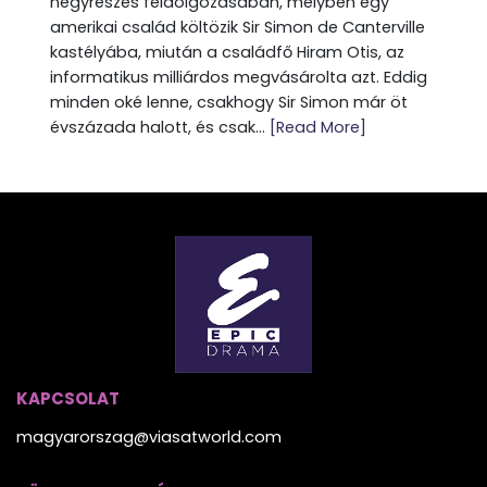
négyrészes feldolgozásában, melyben egy
amerikai család költözik Sir Simon de Canterville
kastélyába, miután a családfő Hiram Otis, az
informatikus milliárdos megvásárolta azt. Eddig
minden oké lenne, csakhogy Sir Simon már öt
évszázada halott, és csak...
[Read More]
KAPCSOLAT
magyarorszag@viasatworld.com