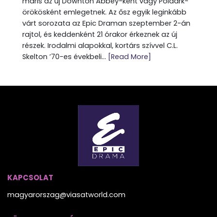
máris az új Downton Abbey-ként vagy Poldark-
örökösként emlegetnek. Az ősz egyik leginkább
várt sorozata az Epic Draman szeptember 2-án
rajtol, és keddenként 21 órakor érkeznek az új
részek. Irodalmi alapokkal, kortárs szívvel C.L.
Skelton ’70-es évekbeli...
[Read More]
KAPCSOLAT
magyarorszag@viasatworld.com