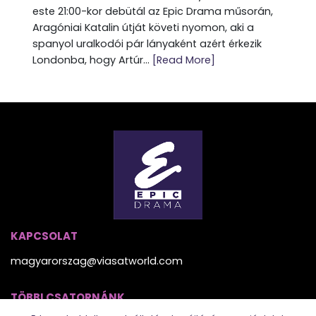
este 21:00-kor debütál az Epic Drama műsorán,
Aragóniai Katalin útját követi nyomon, aki a
spanyol uralkodói pár lányaként azért érkezik
Londonba, hogy Artúr...
[Read More]
KAPCSOLAT
magyarorszag@viasatworld.com
TÖBBI CSATORNÁNK