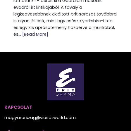
láthatunk” – derült ki a Guardian második
évadról írt kritikájából. A tavaly a
legkedvesebbnek kikiáltott brit sorozat továbbra
is olyan jól esik, mint egy csésze yorkshire-i tea
és egy kis aprósütemény hazaérve a munkából,
és...
[Read More]
KAPCSOLAT
magyarorszag@viasatworld.com