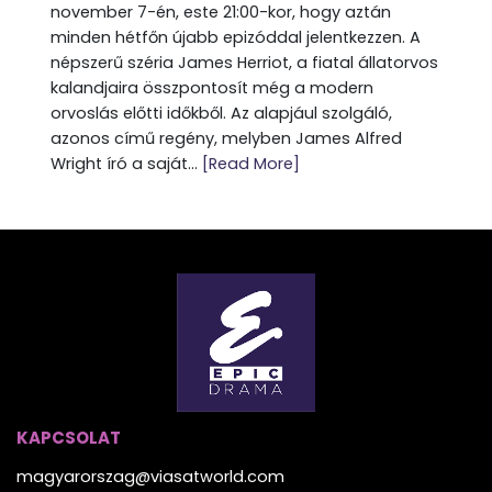
november 7-én, este 21:00-kor, hogy aztán
minden hétfőn újabb epizóddal jelentkezzen. A
népszerű széria James Herriot, a fiatal állatorvos
kalandjaira összpontosít még a modern
orvoslás előtti időkből. Az alapjául szolgáló,
azonos című regény, melyben James Alfred
Wright író a saját...
[Read More]
KAPCSOLAT
magyarorszag@viasatworld.com