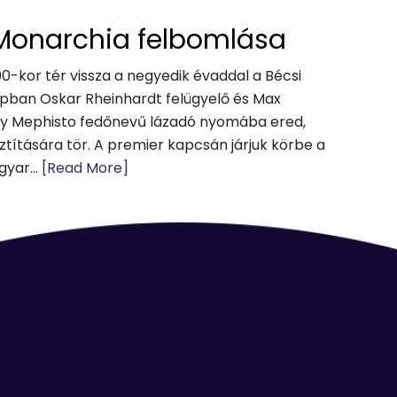
Monarchia felbomlása
00-kor tér vissza a negyedik évaddal a Bécsi
apban Oskar Rheinhardt felügyelő és Max
egy Mephisto fedőnevű lázadó nyomába ered,
títására tör. A premier kapcsán járjuk körbe a
yar...
[Read More]