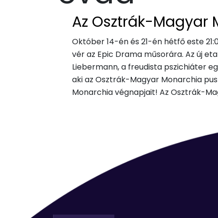
Az Osztrák-Magyar 
Október 14-én és 21-én hétfő este 21:
vér az Epic Drama műsorára. Az új et
Liebermann, a freudista pszichiáter 
aki az Osztrák-Magyar Monarchia pusz
Monarchia végnapjait! Az Osztrák-Mag