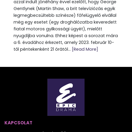
azzal indult jónéhány évvel ezelőtt, hogy George
Gentlynek (Martin Shaw, a brit televíziózás egyik
legmegbecsültebb színésze) főfelügyelő elvállal
még egy esetet (egy droghálózatba keveredett
fiatal motoros gyilkossági ügyét), mielőtt
nyugdíjba vonulna. Ehhez képest a sorozat mára
a 6. évadához érkezett, amely 2023. február 10-
től péntekenként 21 órától...
[Read More]
KAPCSOLAT