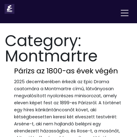
Category:
Montmartre
Párizs az 1800-as évek végén
2025 decemberében érkezik az Epic Drama
csatornára a Montmartre című, látványosan
megvalósított nyolcrészes minisorozat, amely
eleven képet fest az 1899-es Párizsról. A történet
egy híres kánkántáncosnőt követ, aki
kétségbeesetten keresi két elveszett testvérét:
Arsène-t, aki nem hajlandó belépni egy
elrendezett házasságba, és Rose-t, a mosónőt,