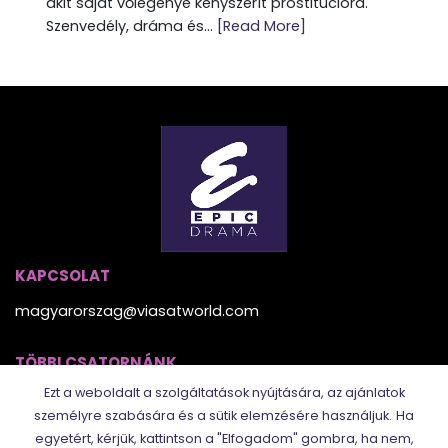
akit saját vőlegénye kényszerít prostitúcióra.
Szenvedély, dráma és...
[Read More]
KAPCSOLAT
magyarorszag@viasatworld.com
TÖBBI CSATORNÁNK
Ezt a weboldalt a szolgáltatások nyújtására, az ajánlatok
személyre szabására és a sütik elemzésére használjuk.
Ha
egyetért, kérjük, kattintson a "Elfogadom" gombra, ha nem,