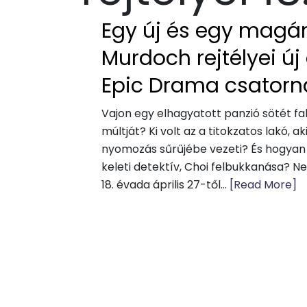
Egy új és egy magá
Murdoch rejtélyei új
Epic Drama csatorn
Vajon egy elhagyatott panzió sötét fal
múltját? Ki volt az a titokzatos lakó, 
nyomozás sűrűjébe vezeti? És hogyan 
keleti detektív, Choi felbukkanása? Ne
18. évada április 27-től...
[Read More]