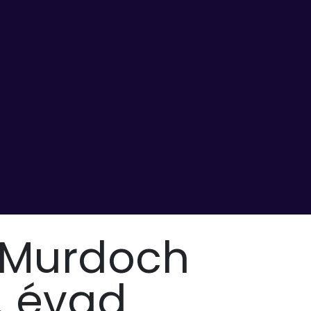
Murdoch
8. évad