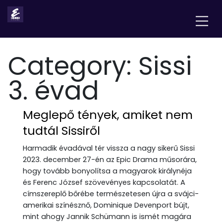
Category:
Sissi
3. évad
Meglepő tények, amiket nem
tudtál Sissiről
Harmadik évadával tér vissza a nagy sikerű Sissi
2023. december 27-én az Epic Drama műsorára,
hogy tovább bonyolítsa a magyarok királynéja
és Ferenc József szövevényes kapcsolatát. A
címszereplő bőrébe természetesen újra a svájci-
amerikai színésznő, Dominique Devenport bújt,
mint ahogy Jannik Schümann is ismét magára