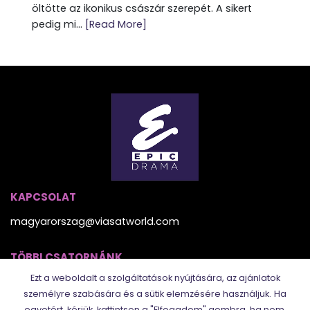
öltötte az ikonikus császár szerepét. A sikert
pedig mi...
[Read More]
KAPCSOLAT
magyarorszag@viasatworld.com
TÖBBI CSATORNÁNK
Ezt a weboldalt a szolgáltatások nyújtására, az ajánlatok
személyre szabására és a sütik elemzésére használjuk.
Ha
egyetért, kérjük, kattintson a "Elfogadom" gombra, ha nem,