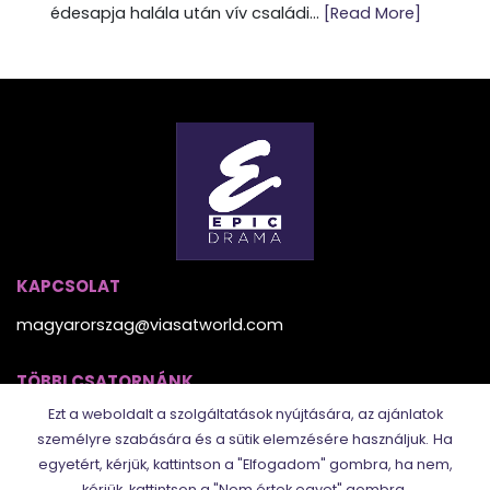
édesapja halála után vív családi...
[Read More]
KAPCSOLAT
magyarorszag@viasatworld.com
TÖBBI CSATORNÁNK
Ezt a weboldalt a szolgáltatások nyújtására, az ajánlatok
személyre szabására és a sütik elemzésére használjuk.
Ha
egyetért, kérjük, kattintson a "Elfogadom" gombra, ha nem,
kérjük, kattintson a "Nem értek egyet" gombra.