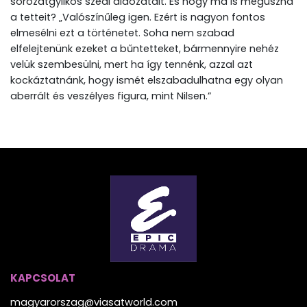
sorozatgyilkos szedi áldozatait. És hogy ma is megúszná
a tetteit? „Valószínűleg igen. Ezért is nagyon fontos
elmesélni ezt a történetet. Soha nem szabad
elfelejtenünk ezeket a bűntetteket, bármennyire nehéz
velük szembesülni, mert ha így tennénk, azzal azt
kockáztatnánk, hogy ismét elszabadulhatna egy olyan
aberrált és veszélyes figura, mint Nilsen.”
KAPCSOLAT
magyarorszag@viasatworld.com