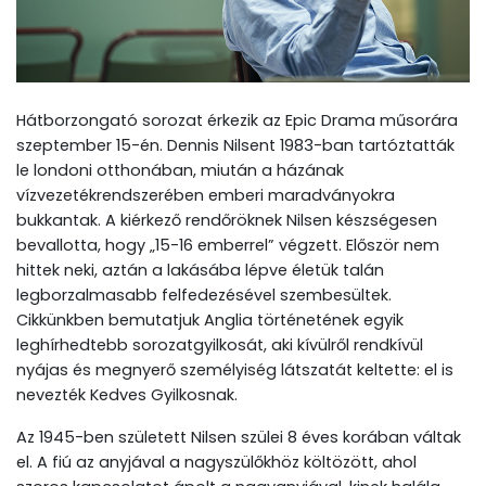
Hátborzongató sorozat érkezik az Epic Drama műsorára
szeptember 15-én. Dennis Nilsent 1983-ban tartóztatták
le londoni otthonában, miután a házának
vízvezetékrendszerében emberi maradványokra
bukkantak. A kiérkező rendőröknek Nilsen készségesen
bevallotta, hogy „15-16 emberrel” végzett. Először nem
hittek neki, aztán a lakásába lépve életük talán
legborzalmasabb felfedezésével szembesültek.
Cikkünkben bemutatjuk Anglia történetének egyik
leghírhedtebb sorozatgyilkosát, aki kívülről rendkívül
nyájas és megnyerő személyiség látszatát keltette: el is
nevezték Kedves Gyilkosnak.
Az 1945-ben született Nilsen szülei 8 éves korában váltak
el. A fiú az anyjával a nagyszülőkhöz költözött, ahol