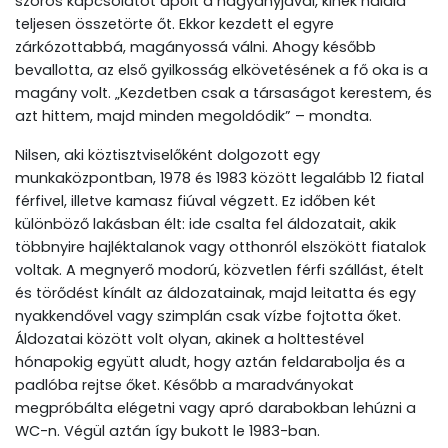
szoros kapcsolatot ápolt a nagyanyjával, kinek halála
teljesen összetörte őt. Ekkor kezdett el egyre
zárkózottabbá, magányossá válni. Ahogy később
bevallotta, az első gyilkosság elkövetésének a fő oka is a
magány volt. „Kezdetben csak a társaságot kerestem, és
azt hittem, majd minden megoldódik” – mondta.
Nilsen, aki köztisztviselőként dolgozott egy
munkaközpontban, 1978 és 1983 között legalább 12 fiatal
férfivel, illetve kamasz fiúval végzett. Ez időben két
különböző lakásban élt: ide csalta fel áldozatait, akik
többnyire hajléktalanok vagy otthonról elszökött fiatalok
voltak. A megnyerő modorú, közvetlen férfi szállást, ételt
és törődést kínált az áldozatainak, majd leitatta és egy
nyakkendővel vagy szimplán csak vízbe fojtotta őket.
Áldozatai között volt olyan, akinek a holttestével
hónapokig együtt aludt, hogy aztán feldarabolja és a
padlóba rejtse őket. Később a maradványokat
megpróbálta elégetni vagy apró darabokban lehúzni a
WC-n. Végül aztán így bukott le 1983-ban.