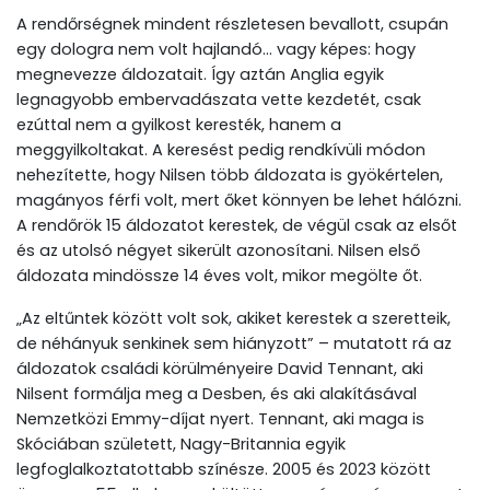
A rendőrségnek mindent részletesen bevallott, csupán
egy dologra nem volt hajlandó… vagy képes: hogy
megnevezze áldozatait. Így aztán Anglia egyik
legnagyobb embervadászata vette kezdetét, csak
ezúttal nem a gyilkost keresték, hanem a
meggyilkoltakat. A keresést pedig rendkívüli módon
nehezítette, hogy Nilsen több áldozata is gyökértelen,
magányos férfi volt, mert őket könnyen be lehet hálózni.
A rendőrök 15 áldozatot kerestek, de végül csak az elsőt
és az utolsó négyet sikerült azonosítani. Nilsen első
áldozata mindössze 14 éves volt, mikor megölte őt.
„Az eltűntek között volt sok, akiket kerestek a szeretteik,
de néhányuk senkinek sem hiányzott” – mutatott rá az
áldozatok családi körülményeire David Tennant, aki
Nilsent formálja meg a Desben, és aki alakításával
Nemzetközi Emmy-díjat nyert. Tennant, aki maga is
Skóciában született, Nagy-Britannia egyik
legfoglalkoztatottabb színésze. 2005 és 2023 között