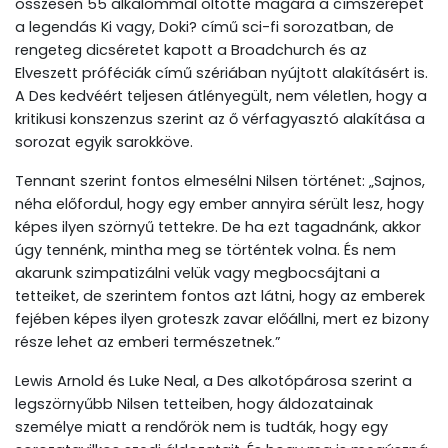
összesen 55 alkalommal öltötte magára a címszerepet
a legendás Ki vagy, Doki? című sci-fi sorozatban, de
rengeteg dicséretet kapott a Broadchurch és az
Elveszett próféciák című szériában nyújtott alakításért is.
A Des kedvéért teljesen átlényegült, nem véletlen, hogy a
kritikusi konszenzus szerint az ő vérfagyasztó alakítása a
sorozat egyik sarokköve.
Tennant szerint fontos elmesélni Nilsen történet: „Sajnos,
néha előfordul, hogy egy ember annyira sérült lesz, hogy
képes ilyen szörnyű tettekre. De ha ezt tagadnánk, akkor
úgy tennénk, mintha meg se történtek volna. És nem
akarunk szimpatizálni velük vagy megbocsájtani a
tetteiket, de szerintem fontos azt látni, hogy az emberek
fejében képes ilyen groteszk zavar előállni, mert ez bizony
része lehet az emberi természetnek.”
Lewis Arnold és Luke Neal, a Des alkotópárosa szerint a
legszörnyűbb Nilsen tetteiben, hogy áldozatainak
személye miatt a rendőrök nem is tudták, hogy egy