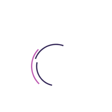
lkosokat fogj el egy poros kisvárosban, és mindezt képes
ak új krimiszériája augusztus 27-től minden kedd este 21:
gyszer csak puskalövést hall a szomszédból, és mikor a ren
nyomozótársakra lel a kutyasétáltató Suzie és a plébáno
újabb áldozatai lesznek.
nt a fejemben, azonnal tudtam, hogy ebből kiváló tévés
ább a Halál a paradicsomban című sikerszériáról ismerhe
tatlan helyszínének életrevaló főszereplőtriójának köszönh
 A nagyanyám, Betty, a nagynéniim, az anyám és a barátai.
rázta az író.
ntelligensek. Egy olyan detektívtörténetet akartam írni,
plőtriót játszó színészek valójával beragyogják a tévékép
 lelkészfeleség és egy kutyasétáltató? Thorogood szerint 
anjon az igazságnak. Becks jól bánik az emberekkel, jól is
ndig igazat szól.