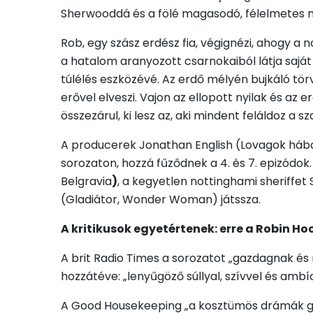
Sherwooddá és a fölé magasodó, félelmetes
Rob, egy szász erdész fia, végignézi, ahogy a
a hatalom aranyozott csarnokaiból látja saját
túlélés eszközévé. Az erdő mélyén bujkáló törv
erővel elveszi. Vajon az ellopott nyilak és az
összezárul, ki lesz az, aki mindent feláldoz a 
A producerek Jonathan English (Lovagok hábo
sorozaton, hozzá fűződnek a 4. és 7. epizód
Belgravia
)
, a kegyetlen nottinghami sheriffet 
(Gladiátor, Wonder Woman) játssza.
A kritikusok egyetértenek: erre a Robin H
A brit Radio Times a sorozatot „gazdagnak és
hozzátéve: „lenyűgöző súllyal, szívvel és ambí
A Good Housekeeping „a kosztümös drámák gyé