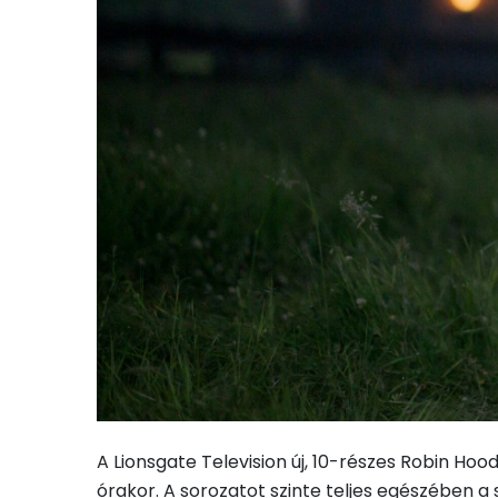
A Lionsgate Television új, 10-részes Robin H
órakor. A sorozatot szinte teljes egészében 