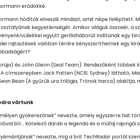
 normann erődökké.
 normann hódítók elveszik mindazt, amit népe felépített. 
 osztályának kegyetlenségét. Amikor világuk összeér, a sz
ényenkívüliekkel együtt gerillaháborút indítanak egy birod
 erdei rajtaütések valóban térdre kényszeríthetnek egy ki
szabadságért?
rúja) és John Glenn (Seal Team). Rendezőként többek kö
ok. A címszerepben Jack Patten (NCIS: Sydney) látható, 
Sean Bean (A gyűrűk ura trilógia, Trónok harca) alakítja, 
oodra vártunk
 mélyen gyökerezőnek” nevezte, amely egyszerre hat tör
cióval bír… kötelező darab a legenda és a műfaj rajongói 
mántjának” nevezte, míg a brit TechRadar portál szeri