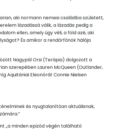
Marian, aki normann nemesi családba született,
erelem lázadássá válik, a lázadás pedig a
alom ellen, amely úgy véli, a föld azé, aki
rályságot? És amikor a rendőrfőnök hálója
zött Nagypál Orsi (Terápia) dolgozott a
Marian szerepében Lauren McQueen (Outlander,
míg Aquitániai Eleonórát Connie Nielsen
ténelminek és nyugtalanítóan aktuálisnak,
számára.”
nt „a minden epizód végén található