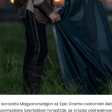
ood sorozata Magyarországon az Epic Drama csatornán deb
a szomszédos Szerbiában forgatták, az ország vadregényes