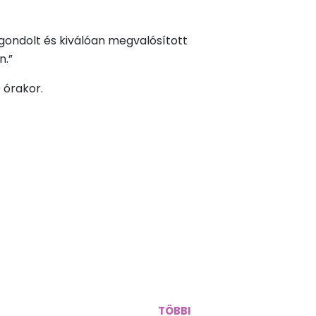
tgondolt és kiválóan megvalósított
n.”
 órakor.
TÖBBI