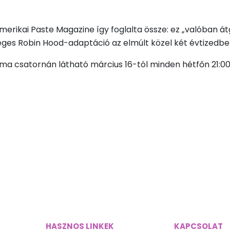
merikai Paste Magazine így foglalta össze: ez „valóban á
sséges Robin Hood-adaptáció az elmúlt közel két évtizedbe
ama csatornán látható március 16-tól minden hétfőn 21:00
HASZNOS LINKEK
KAPCSOLAT