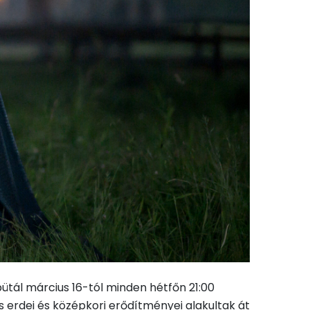
ütál március 16-tól minden hétfőn 21:00
 erdei és középkori erődítményei alakultak át