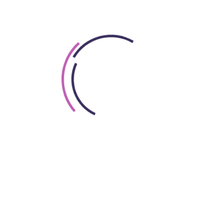
 a szabad akarat. Andreas Gutzeit, a sorozat vezető prod
n Bohsre (Tetthely) rendezését is dicsérte, aki „ízlésesen
alitás is fontos szerepet játszik, ugyanakkor modern meg
my Schneider-féle változatot akarták újra leforgatni. Ug
rekedtek. Gutzeit azt is elárulta, hogy az új sorozat c
m is volt rá oka megnézni őket, ugyanis mi egy friss és 
a szakmában – a szerencsének köszönheti, hogy megkapt
lyen közel érzem magamhoz Sissi karakterét” – mesélte a 
zott a sorozat szereposztó rendezőjével; beszámolt nek
álló lehetőség eljátszani Európa első szupersztárját, aki
ha nem lesz császárné, és hogy neki meg kellett küzdeni
lt a feladata, hogy gyerekeket szüljön. Az emberi oldala