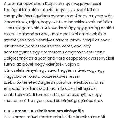
A premier epizódban Dalgliesh egy nyugat-sussexi
teológiai főiskolára utazik, hogy egy vezető lelkész
meggyilkolása ügyében nyomozzon. Ahogy a nyomozás
kibontakozik, rájön, hogy szinte mindenkinek volt indítéka
– és rejtegetnivalója. A következő ügy egy gazdag család
essex-i otthonába viszi, ahol a politikai ambíciók és a
személyes titkok veszélyes táncot járnak. Végül az évad
lebilincselő befejezése Kentbe vezet, ahol egy
sorozatgyilkos egy atomerőmű dolgozóit veszi célba.
Dalglieshnek és a Scotland Yard csapatának versenyt kell
futnia az idővel, hogy kiderítsék, vajon a
bűncselekmények egy zavart egyén művei, vagy egy
nagyobb terrorista összeesküvés részei.
Ezek a történetek Dalgliesh páratlan éleslátásáról és
empátiájáról tanúskodnak, miközben feltárja az
érintettek valódi természetét, és bebizonyítja, hogy
mesterien ért a nyomozati és bírósági eljárásokhoz.
P.D. James – A krimiirodalom királynője
P. D. James művei régóta rabul ejtik a krimik rajongóit