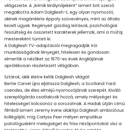
világszerte. A „krimik királynőjeként” ismert brit szerző
megalkotta Adam Dalgliesh-t, egy olyan nyomozót,
akinek magánélete éppoly szövevényes, mint az általa
kezelt ügyek. Regényeit gazdag leírások, pszichológiai
feszültség és összetett karakterek jellemzik, ami a műfaj
mestereként tünteti ki.
A Dalgliesh TV-adaptációi megragadják írói
munkásságának lényegét, hitelesen és gondosan
elmerítik a nézőket az 1970-es évek Angliájának
aprólékosan részletezett világában.
Sztárok, akik életre keltik Dalgliesh világát
Bertie Carvel újra eljátssza Dalgliesh, a Scotland Yard
csendes, de éles elméjű nyomozójának szerepét. Kiváló
szereplőgárda csatlakozik hozzá, amely mélységet és
hitelességet kölcsönöz a sorozatnak. A Hadak útján című
filmből ismert Jeremy Irvine alakítja Dalgliesh ambiciózus
kollégáját, míg Carlyss Peer mélyen empatikus
patológusként melegséget és friss nézőpontokat visz a