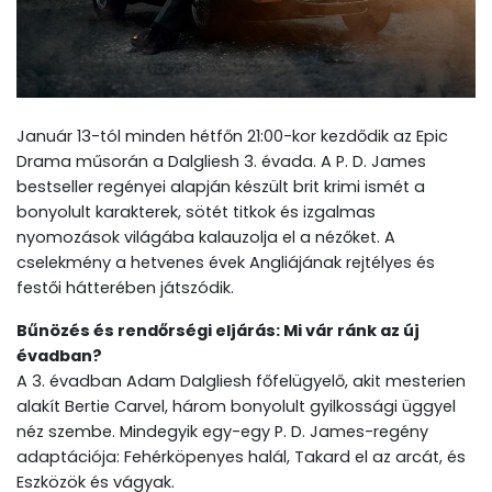
Január 13-tól minden hétfőn 21:00-kor kezdődik az Epic
Drama műsorán a Dalgliesh 3. évada. A P. D. James
bestseller regényei alapján készült brit krimi ismét a
bonyolult karakterek, sötét titkok és izgalmas
nyomozások világába kalauzolja el a nézőket. A
cselekmény a hetvenes évek Angliájának rejtélyes és
festői hátterében játszódik.
Bűnözés és rendőrségi eljárás: Mi vár ránk az új
évadban?
A 3. évadban Adam Dalgliesh főfelügyelő, akit mesterien
alakít Bertie Carvel, három bonyolult gyilkossági üggyel
néz szembe. Mindegyik egy-egy P. D. James-regény
adaptációja: Fehérköpenyes halál, Takard el az arcát, és
Eszközök és vágyak.