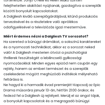
történetbe. Jonjo O’Neill és Helen Aluko szintén
felejthetetlen alakítást nyújtanak, gazdagítva a szereplők
közötti bonyolult kapcsolatokat.
A Dalgliesh kiváló szereplőgárdájával, kitűnő produkciós
tervezésével és a részletekre való aprólékos
odafigyelésével a televíziózás igazi mesterműve.
Miért érdemes nézni a Dalgliesh TV sorozatot?
Ha szereted a bűnügyi drámákat, a sokszínű karaktereket
és a nyomozati technikákat, akkor ez a sorozat neked
való! A Dalgliesh mesterien ötvözi a pszichológiai
thrillerek feszültségét a lebilincselő gyilkossági
nyomozásokkal. Minden egyes epizód nem csupán egy
rejtély, hanem az emberi természet és a szereplők
cselekedetei mögött meghúzódó indítékok mélyreható
feltárása is.
Ne hagyd ki a harmadik évad premierjét! Kapcsolj az Epic
Drama műsorára január 13-án, hétfőn 21:00 órakor, és
fedezd fel a Dalgliesh új rejtélyeit. Merülj el az angol tájak,
a bonyolult kapcsolatok és a megragadó bűnügyi