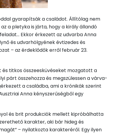
utóddal gyarapítsák a családot. Állítólag nem
a pletyka is járta, hogy a király állandó
ű feladat… Ekkor érkezett az udvarba Anna
álynő és udvarhölgyének évtizedes és
ozat – az érdeklődők erről február 23.
kat és titkos összeesküvéseket mozgatott a
ályi párt összehozza és megszülessen a várva-
érkezett a családba, ami a krónikák szerint
 Ausztriai Anna kényszerűségből egy
nyol és brit produkciók mellett kipróbálhatta
rethető karakter, aki bár hideg és
magát” – nyilatkozta karakteréről. Egy ilyen