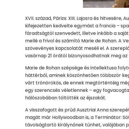
XVII. század, Párizs: XIII. Lajosra és hitvesér
kifejezetten kedvelte egymást a francia – spa
fáradtságtól szenvedett, illetve inkább a saj
mellé a frivol és számító Marie de Rohan. A 
szövevényes kapcsolatát meséli el. A szereplők
vasárnap 21 órától bizonyosodhatnak meg az
Marie de Rohan szépsége és intellektusa folyt
háttérből, aminek köszönhetően többször kegy
várt trónörökös, de ennek megtörténtéig még s
egy szerencsés véletlennek – egy fogvacogtat
hálószobában töltötték az éjszakát.
A visszafogott és prűd Ausztriai Anna szerepét
magát már Hollywoodban is, a Terminátor: Sö
távolságtartó királynőnek tűnhet, valójában po