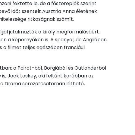
zoni fektette le, de a főszereplők szerint
tevő időt szentelt Ausztria Anna életének
 hitelessége ritkaságnak számít.
íjjal jutalmazták a király megformálásáért.
on a képernyőkön is. A spanyol, de Angliában
 a filmet teljes egészében franciául
tban: a Poirot-ból, Borgiából és Outlanderből
is, Jack Laskey, aki feltűnt korábban az
ic Drama sorozatcsatornán látható,