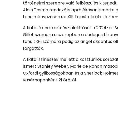
történelmi szerepre való felkészülés kiterjedt 
Alain Tasma rendező is aprólékosan ismerte a 
tanulmányozására, a XIII. Lajost alakító Jerem
A fiatal francia színész alakítását a 2024-es 
Gillet számára a szerepben a dadogás bizonyu
tanult Gil számára pedig az angol akcentus el
forgatták.
A fiatal színészek mellett a kosztümös sorozat
ismert Stanley Weber, Marie de Rohan második f
Oxfordi gyilkosságokban és a Sherlock Holme
vasárnaponként 21 órától.