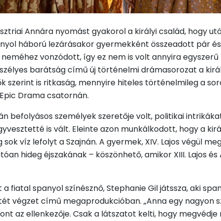
e, Ausztriai Annára nyomást gyakorol a királyi család, hogy 
nyol háború lezárásakor gyermekként összeadott pár és az 
át neméhez vonzódott, így ez nem is volt annyira egyszer
Veszélyes barátság című új történelmi drámasorozat a kir
 szerint is ritkaság, mennyire hiteles történelmileg a sor
 Epic Drama csatornán.
án befolyásos személyek szeretője volt, politikai intriká
vesztetté is vált. Eleinte azon munkálkodott, hogy a kir
ok víz lefolyt a Szajnán. A gyermek, XIV. Lajos végül meg
óan hideg éjszakának – köszönhető, amikor XIII. Lajos és
 a fiatal spanyol színésznő, Stephanie Gil játssza, aki spa
tét végzet című megaprodukcióban. „Anna egy nagyon sze
nt az ellenkezője. Csak a látszatot kelti, hogy megvédje 