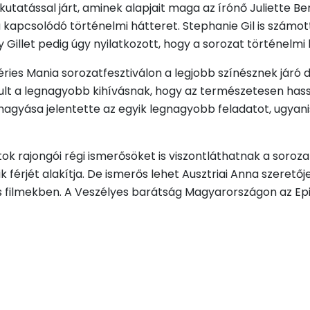
kutatással járt, aminek alapjait maga az írónő Juliette Ben
kapcsolódó történelmi hátteret. Stephanie Gil is számot
y Gillet pedig úgy nyilatkozott, hogy a sorozat történelmi
Séries Mania sorozatfesztiválon a legjobb színésznek járó d
lt a legnagyobb kihívásnak, hogy az természetesen hass
hagyása jelentette az egyik legnagyobb feladatot, ugyanis
ok rajongói régi ismerősöket is viszontláthatnak a soroza
érjét alakítja. De ismerős lehet Ausztriai Anna szeretője 
s filmekben. A Veszélyes barátság Magyarországon az Ep