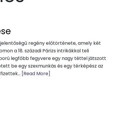
ése
jelentőségű regény előtörténete, amely két
omon a 18. századi Párizs intrikákkal teli
ború legfőbb fegyvere egy nagy téttel játszott
etett be egy szexmunkás és egy térképész az
izettek...
[Read More]