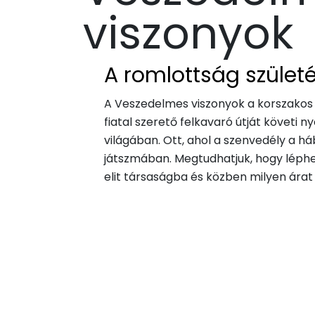
viszonyok
A romlottság szület
A Veszedelmes viszonyok a korszakos 
fiatal szerető felkavaró útját követi ny
világában. Ott, ahol a szenvedély a há
játszmában. Megtudhatjuk, hogy léph
elit társaságba és közben milyen árat f