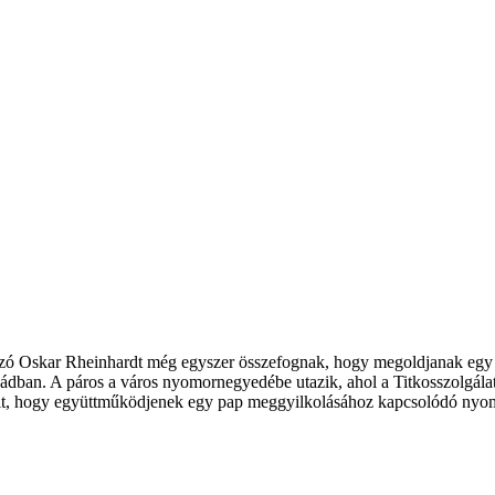
ozó Oskar Rheinhardt még egyszer összefognak, hogy megoldjanak egy 
ürdőkádban. A páros a város nyomornegyedébe utazik, ahol a Titkosszolg
jait, hogy együttműködjenek egy pap meggyilkolásához kapcsolódó nyo