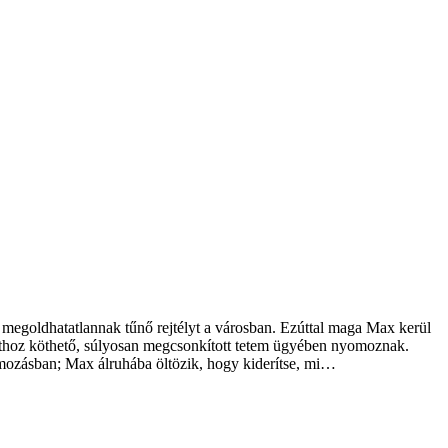
megoldhatatlannak tűnő rejtélyt a városban. Ezúttal maga Max kerül
álathoz köthető, súlyosan megcsonkított tetem ügyében nyomoznak.
mozásban; Max álruhába öltözik, hogy kiderítse, mi…