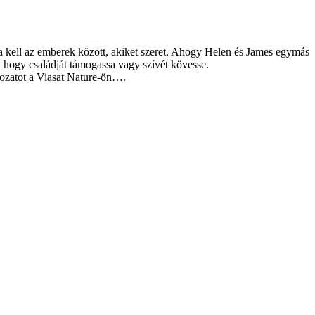
a kell az emberek között, akiket szeret. Ahogy Helen és James egymás
, hogy családját támogassa vagy szívét kövesse.
orozatot a Viasat Nature-ön….