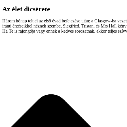
Az élet dicsérete
Három hónap telt el az első évad befejezése után; a Glasgow-ba veze
iránti érzéseikkel néznek szembe, Siegfried, Tristan, és Mrs Hall kén
Ha Te is rajongója vagy ennek a kedves sorozatnak, akkor teljes szívve
Érdekel