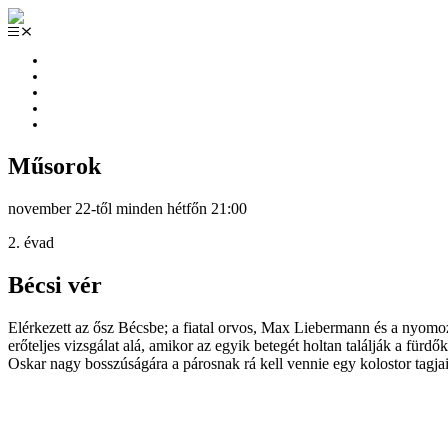
Műsorok
Blog
fb
instagram
YouTube
Műsorok
november 22-től minden hétfőn 21:00
2. évad
Bécsi vér
Elérkezett az ősz Bécsbe; a fiatal orvos, Max Liebermann és a nyom
erőteljes vizsgálat alá, amikor az egyik betegét holtan találják a f
Oskar nagy bosszúságára a párosnak rá kell vennie egy kolostor tag
Érdekel