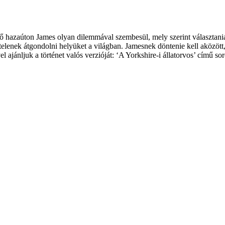
tő hazaúton James olyan dilemmával szembesül, mely szerint választani
ytelenek átgondolni helyüket a világban. Jamesnek döntenie kell aközött
l ajánljuk a történet valós verzióját: ‘A Yorkshire-i állatorvos’ című s