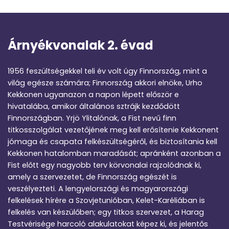
Árnyékvonalak 2. évad
1956 feszültségekkel teli év volt úgy Finnország, mint a
világ egésze számára; Finnország akkori elnöke, Urho
Kekkonen ugyanazon a napon lépett először e
hivatalába, amikor általános sztrájk kezdődött
Finnországban. Yrjö Ylitalónak, a Fist nevű finn
titkosszolgálat vezetőjének meg kell erősítenie Kekkonent
jómaga és csapata felkészültségéről, és biztosítania kell
Kekkonen hatalomban maradását; apránként azonban a
Fist előtt egy nagyobb terv körvonalai rajzolódnak ki,
amely a szervezetet, de Finnország egészét is
veszélyezteti. A lengyelországi és magyarországi
felkelések hírére a Szovjetunióban, Kelet-Karéliában is
felkelés van készülőben; egy titkos szervezet, a Harag
Testvérisége harcoló alakulatokat képez ki, és jelentős