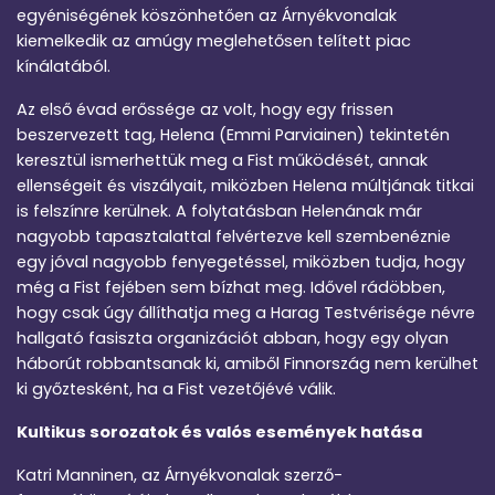
egyéniségének köszönhetően az Árnyékvonalak
kiemelkedik az amúgy meglehetősen telített piac
kínálatából.
Az első évad erőssége az volt, hogy egy frissen
beszervezett tag, Helena (Emmi Parviainen) tekintetén
keresztül ismerhettük meg a Fist működését, annak
ellenségeit és viszályait, miközben Helena múltjának titkai
is felszínre kerülnek. A folytatásban Helenának már
nagyobb tapasztalattal felvértezve kell szembenéznie
egy jóval nagyobb fenyegetéssel, miközben tudja, hogy
még a Fist fejében sem bízhat meg. Idővel rádöbben,
hogy csak úgy állíthatja meg a Harag Testvérisége névre
hallgató fasiszta organizációt abban, hogy egy olyan
háborút robbantsanak ki, amiből Finnország nem kerülhet
ki győztesként, ha a Fist vezetőjévé válik.
Kultikus sorozatok és valós események hatása
Katri Manninen, az Árnyékvonalak szerző-