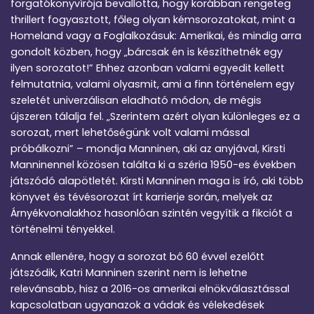
forgatókönyvírója bevallotta, hogy korábban rengeteg
thrillert fogyasztott, főleg olyan kémsorozatokat, mint a
Homeland vagy a Foglalkozásuk: Amerikai, és mindig arra
gondolt közben, hogy „bárcsak én is készíthetnék egy
ilyen sorozatot!” Ehhez azonban valami egyedit kellett
felmutatnia, valami olyasmit, ami a finn történelem egy
szeletét univerzálisan eladható módon, de mégis
újszeren tálalja fel. „Szerintem azért olyan különleges ez a
sorozat, mert lehetőségünk volt valami mással
próbálkozni” – mondja Manninen, aki az anyjával, Kirsti
Manninennel közösen találta ki a széria 1950-es években
játszódó alapötletét. Kirsti Manninen maga is író, aki több
könyvet és tévésorozat írt karrierje során, melyek az
Árnyékvonalakhoz hasonlóan szintén vegyítik a fikciót a
történelmi tényekkel.
Annak ellenére, hogy a sorozat bő 60 évvel ezelőtt
játszódik, Katri Manninen szerint nem is lehetne
relevánsabb, hisz a 2016-os amerikai elnökválasztással
kapcsolatban ugyanazok a vádak és vélekedések