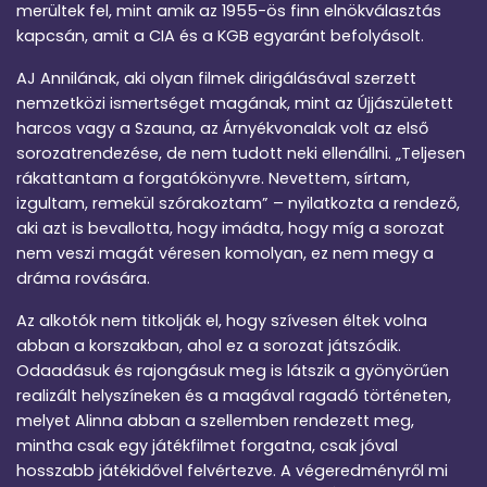
merültek fel, mint amik az 1955-ös finn elnökválasztás
kapcsán, amit a CIA és a KGB egyaránt befolyásolt.
AJ Annilának, aki olyan filmek dirigálásával szerzett
nemzetközi ismertséget magának, mint az Újjászületett
harcos vagy a Szauna, az Árnyékvonalak volt az első
sorozatrendezése, de nem tudott neki ellenállni. „Teljesen
rákattantam a forgatókönyvre. Nevettem, sírtam,
izgultam, remekül szórakoztam” – nyilatkozta a rendező,
aki azt is bevallotta, hogy imádta, hogy míg a sorozat
nem veszi magát véresen komolyan, ez nem megy a
dráma rovására.
Az alkotók nem titkolják el, hogy szívesen éltek volna
abban a korszakban, ahol ez a sorozat játszódik.
Odaadásuk és rajongásuk meg is látszik a gyönyörűen
realizált helyszíneken és a magával ragadó történeten,
melyet Alinna abban a szellemben rendezett meg,
mintha csak egy játékfilmet forgatna, csak jóval
hosszabb játékidővel felvértezve. A végeredményről mi