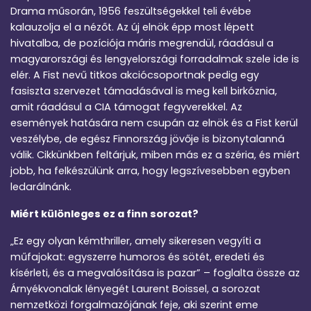
Drama műsorán, 1956 feszültségekkel teli évébe
kalauzolja el a nézőt. Az új elnök épp most lépett
hivatalba, de pozíciója máris megrendül, ráadásul a
magyarországi és lengyelországi forradalmak szele ide is
elér. A Fist nevű titkos akciócsoportnak pedig egy
fasiszta szervezet támadásával is meg kell birkóznia,
amit ráadásul a CIA támogat fegyverekkel. Az
események hatására nem csupán az elnök és a Fist kerül
veszélybe, de egész Finnország jövője is bizonytalanná
válik. Cikkünkben feltárjuk, miben más ez a széria, és miért
jobb, ha felkészülünk arra, hogy legszívesebben egyben
ledarálnánk.
Miért különleges ez a finn sorozat?
„Ez egy olyan kémthriller, amely sikeresen vegyíti a
műfajokat: egyszerre humoros és sötét, eredeti és
kísérleti, és a megvalósítása is pazar” – foglalta össze az
Árnyékvonalak lényegét Laurent Boissel, a sorozat
nemzetközi forgalmazójának feje, aki szerint eme