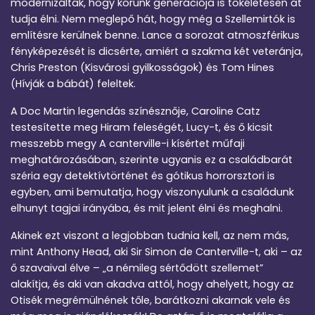
modernizáltak, hogy korunk generációja is tökéletesen át
tudja élni. Nem meglepő hát, hogy még a Szellemirtók is
említésre kerülnek benne. Lance a sorozat atmoszférikus
fényképezését is dicsérte, amiért a szakma két veteránja,
Chris Preston (Kisvárosi gyilkosságok) és Tom Hines
(Hívják a bábát) feleltek.
A Doc Martin legendás színésznője, Caroline Catz
testesítette meg Hiram feleségét, Lucy-t, és ő kicsit
messzebb megy A canterville-i kísértet műfaji
meghatározásában, szerinte ugyanis ez a családbarát
széria egy detektívtörténet és gótikus horrorsztori is
egyben, ami bemutatja, hogy viszonyulunk a családunk
elhunyt tagjai irányába, és mit jelent élni és meghalni.
Akinek ezt viszont a legjobban tudnia kell, az nem más,
mint Anthony Head, aki Sir Simon de Canterville-t, aki – az
ő szavaival élve – „a némileg sértődött szellemet”
alakítja, és aki van akadva attól, hogy ahelyett, hogy az
Otisék megrémülnének tőle, barátkozni akarnak vele és