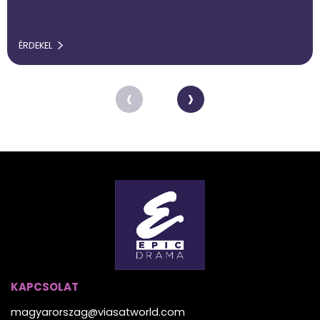
ÉRDEKEL
‹
›
KAPCSOLAT
magyarorszag@viasatworld.com