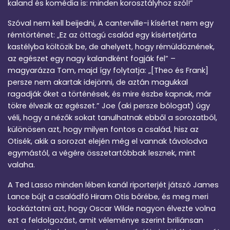
kaland és komédia is: minden korosztályhoz szól!”
Szóval nem kell beijedni, A canterville-i kísértet nem egy
rémtörténet: „Ez az öttagú család egy kísértetjárta
kastélyba költözik be, de ahelyett, hogy rémüldöznének,
az egészet egy nagy kalandként fogják fel” –
magyarázza Tom, majd így folytatja: „[Theo és Frank]
persze nem akartak idejönni, de aztán magukkal
ragadják őket a történések, és mire észbe kapnak, már
tökre élvezik az egészet.” Joe (aki persze bólogat) úgy
véli, hogy a nézők sokat tanulhatnak ebből a sorozatból,
különösen azt, hogy milyen fontos a család, hisz az
Otisék, akik a sorozat elején még el vannak távolodva
egymástól, a végére összetartóbbak lesznek, mint
valaha.
A Ted Lasso minden lében kanál riporterjét játszó James
Lance bújt a családfő Hiram Otis bőrébe, és meg meri
kockáztatni azt, hogy Oscar Wilde nagyon élvezte volna
ezt a feldolgozást, amit véleménye szerint briliánsan