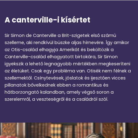
A canterville-i kísértet
Sir Simon de Canterville a Brit-szigetek első számú
szelleme, aki rendkívül büszke aljas hírnevére. Így amikor
az Otis-család elhagyja Amerikát és beköltözik a
Canterville-család elhagyatott birtokára, Sir Simon
igyekszik a lehető legnagyobb mértékben megkeseríteni
az életüket. Csak egy probléma van. Otisék nem félnek a
szellemektől. Csínytevések, jóslatok és ijesztően vicces
pillanatok bővelkednek ebben a romantikus és
hátborzongató kalandban, amely végső soron a
szerelemről, a veszteségről és a családról szól.