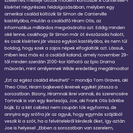
szellemes meséje öltözik modern köntösbe A canterville-i
kísértet négyrészes feldolgozásában, melyben egy
amerikai család költözik Sir Simon de Canterville
kastélyába, miután a családfő Hiram Otis, az
informatikus milliárdos megvásárolta azt. Eddig minden
oké lenne, csakhogy Sir Simon már öt évszázada halott,
és csak kísérteni jár vissza egykori kastélyába, és nem túl
boldog, hogy ezek a zajos népek elfoglalták azt. Lássuk,
miben lesz más ez a családi kaland, amely november 29-
től minden szerdán 21:00-kor látható az Epic Drama
műsorán, mint amilyennek Wilde eredetileg megálmodta!
„Ezt az egész család élvezheti” – mondja Tom Graves, aki
Theo Otist, Hiram bajkeverő ikreinek egyikét játssza a
sorozatban. Bizony, Hiramnak ikrei vannak, és szerencsére
Tomnak is van egy ikertesója, Joe, aki Frank Otis bőrébe
bújik. Ez a két csibész nem csupán tök egyforma, de
annyira egy srófra jár az agyuk, hogy egymás szájából
veszik ki a szót, ha a felvételekről kérdezik őket, így aztán
Joe is helyesel: „Ebben a sorozatban van szerelem,