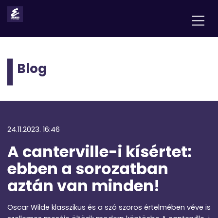
Blog
24.11.2023. 16:46
A canterville-i kísértet:
ebben a sorozatban
aztán van minden!
Oscar Wilde klasszikus és a szó szoros értelmében véve is