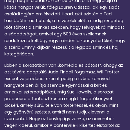
még meg is ajándékozzák! De aztán ő is megtalálja a
közös hangot velük, főleg Lauren Otisszal, aki egy saját
családtagjára emlékezteti. Head, akit szintén a Ted
Lassóból ismerhetünk, a felvételek előtt mindig rengeteg
időt töltött a sminkes székben, hogy felvigyék rá mindazt
a sápadtságot, amivel egy 500 éves szellemnek
rendelkeznie kell, úgyhogy minden bizonnyal értékeli, hogy
a széria Emmy-díjban részesült a legjobb smink és haj
kategóriában.
Ebben a sorozatban van „komédia és pátosz”, ahogy az
azt tévére adaptáló Jude Tindall fogalmaz, Will Trotter
executive producer szerint pedig a széria könnyed
hangvételben állítja szembe egymással a brit és
amerikai sztereotípiákat, míg Sue Howells, a sorozat
producere a fantasztikusan megírt forgatókönyvet
dicséri, amely sűrű, tele van történéssel, és olyan, mint
egy gyönyörű szőttes, amiről nem tudjuk levenni a
szemünket. Hogy ez tényleg így van-e, az november
végén kiderül, amikor A canterville-i kísértet elstartol az