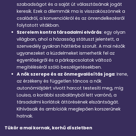
szabadságot és a saját út választásának jogát
keresik. Ezek a dilemmák ma is visszaköszönnek a
családról, a konvenciókról és az önrendelkezésről
folytatott vitákban.
Szerelem kontra társadalmi elvárás
: egy olyan
világban, ahol a házasság státuszt jelentett, a
szenvedély gyakran háttérbe szorult. A mai nézők
ugyanezeket a küzdelmeket ismerhetik fel az
egyenlőségről és a párkapcsolatok változó
megítéléséről szóló beszélgetésekben.
A nők szerepe és az önmegvalósítás joga
: Irene,
az érzékeny és független táncos a nők
autonómiájáért vívott harcot testesíti meg, míg
Louisa, a korábbi szobalányból lett varrónő, a
társadalmi korlátok áttörésének elszántságát.
Kihívásaik és ambícióik meglepően korszerűnek
hatnak.
Tükör a mai kornak, korhű díszletben