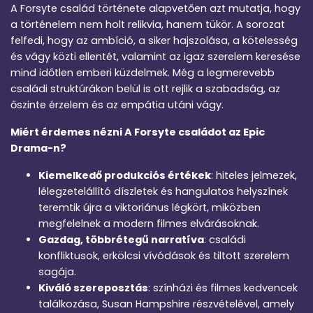
A Forsyte család története alapvetően azt mutatja, hogy
a történelem nem holt relikvia, hanem tükör. A sorozat
felfedi, hogy az ambíció, a siker hajszolása, a kötelesség
és vágy közti ellentét, valamint az igaz szerelem keresése
mind időtlen emberi küzdelmek. Még a legmerevebb
családi struktúrákon belül is ott rejlik a szabadság, az
őszinte érzelem és az empátia utáni vágy.
Miért érdemes nézni A Forsyte családot az Epic
Drama-n?
Kiemelkedő produkciós értékek
: hiteles jelmezek,
lélegzetelállító díszletek és hangulatos helyszínek
teremtik újra a viktoriánus légkört, miközben
megfelelnek a modern filmes elvárásoknak.
Gazdag, többrétegű narratíva
: családi
konfliktusok, erkölcsi vívódások és tiltott szerelem
sagája.
Kiváló szereposztás
: színházi és filmes kedvencek
találkozása, Susan Hampshire részvételével, amely