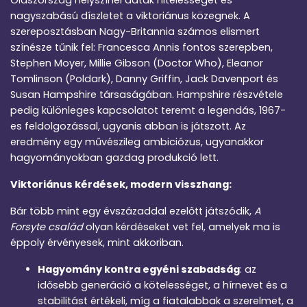
Olaszország helyszínei adtak hitelességet és
nagyszabású díszletet a viktoriánus közegnek. A
szereposztásban Nagy-Britannia számos elismert
színésze tűnik fel: Francesca Annis fontos szerepben,
Stephen Moyer, Millie Gibson (Doctor Who), Eleanor
Tomlinson (Poldark), Danny Griffin, Jack Davenport és
Susan Hampshire társaságában. Hampshire részvétele
pedig különleges kapcsolatot teremt a legendás, 1967-
es feldolgozással, ugyanis abban is játszott. Az
eredmény egy művészileg ambiciózus, ugyanakkor
hagyományokban gazdag produkció lett.
Viktoriánus kérdések, modern visszhang:
Bár több mint egy évszázaddal ezelőtt játszódik,
A
Forsyte család
olyan kérdéseket vet fel, amelyek ma is
éppoly érvényesek, mint akkoriban.
Hagyomány kontra egyéni szabadság
: az
idősebb generáció a kötelességet, a hírnevet és a
stabilitást értékeli, míg a fiatalabbak a szerelmet, a