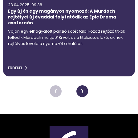
23.04.2025. 09:38
Egy új és egy magányos nyomozó: A Murdoch
rejtélyei új évaddal folytatódik az Epic Drama
csatornán
Vajon egy elhagyatott panzió sötét falai között rejtőző titkok
felfedik Murdoch múltját? Ki volt az a titokzatos lakó, akinek
rejtélyes levele a nyomozót a halálos…
ÉRDEKEL
‹
›