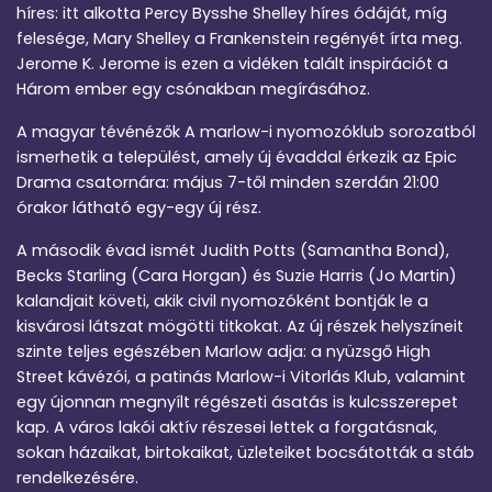
híres: itt alkotta Percy Bysshe Shelley híres ódáját, míg
felesége, Mary Shelley a Frankenstein regényét írta meg.
Jerome K. Jerome is ezen a vidéken talált inspirációt a
Három ember egy csónakban megírásához.
A magyar tévénézők A marlow-i nyomozóklub sorozatból
ismerhetik a települést, amely új évaddal érkezik az Epic
Drama csatornára: május 7-től minden szerdán 21:00
órakor látható egy-egy új rész.
A második évad ismét Judith Potts (Samantha Bond),
Becks Starling (Cara Horgan) és Suzie Harris (Jo Martin)
kalandjait követi, akik civil nyomozóként bontják le a
kisvárosi látszat mögötti titkokat​. Az új részek helyszíneit
szinte teljes egészében Marlow adja: a nyüzsgő High
Street kávézói, a patinás Marlow-i Vitorlás Klub, valamint
egy újonnan megnyílt régészeti ásatás is kulcsszerepet
kap​. A város lakói aktív részesei lettek a forgatásnak,
sokan házaikat, birtokaikat, üzleteiket bocsátották a stáb
rendelkezésére.