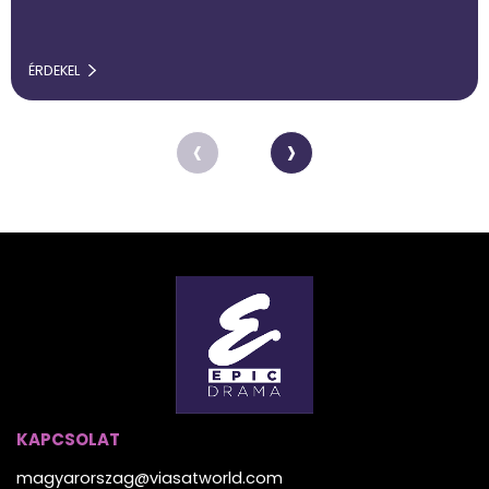
ÉRDEKEL
‹
›
KAPCSOLAT
magyarorszag@viasatworld.com