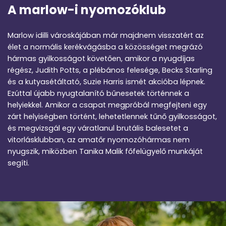
A marlow-i nyomozóklub
Marlow idilli városkájában már majdnem visszatért az
élet a normális kerékvágásba a közösséget megrázó
hármas gyilkosságot követően, amikor a nyugdíjas
régész, Judith Potts, a plébános felesége, Becks Starling
és a kutyasétáltató, Suzie Harris ismét akcióba lépnek.
Ezúttal újabb nyugtalanító bűnesetek történnek a
helyiekkel. Amikor a csapat megpróbál megfejteni egy
zárt helyiségben történt, lehetetlennek tűnő gyilkosságot,
és megvizsgál egy váratlanul brutális balesetet a
vitorlásklubban, az amatőr nyomozóhármas nem
nyugszik, miközben Tanika Malik főfelügyelő munkáját
segíti.