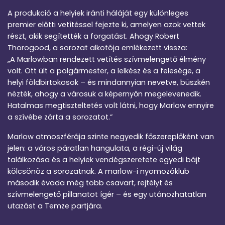
A produkció a helyiek iránti háláját egy különleges
premier előtti vetítéssel fejezte ki, amelyen azok vettek
részt, akik segítették a forgatást. Ahogy Robert
Thorogood, a sorozat alkotója emlékezett vissza:
„A Marlowban rendezett vetítés szívmelengető élmény
volt. Ott ült a polgármester, a lelkész és a felesége, a
helyi földbirtokosok – és mindannyian nevetve, büszkén
nézték, ahogy a városuk a képernyőn megelevenedik.
Hatalmas megtiszteltetés volt látni, hogy Marlow ennyire
a szívébe zárta a sorozatot.”​
Marlow atmoszférája szinte negyedik főszereplőként van
jelen: a város páratlan hangulata, a régi-új világ
találkozása és a helyiek vendégszeretete egyedi bájt
kölcsönöz a sorozatnak. A marlow-i nyomozóklub
második évada még több csavart, rejtélyt és
szívmelengető pillanatot ígér – és egy utánozhatatlan
utazást a Temze partjára.