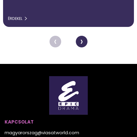
ÉRDEKEL
‹
›
KAPCSOLAT
magyarorszag@viasatworld.com