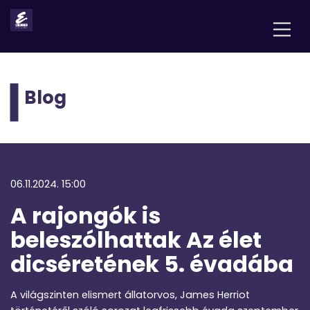
Blog
06.11.2024. 15:00
A rajongók is
beleszólhattak Az élet
dicséretének 5. évadába
A világszinten elismert állatorvos, James Herriot