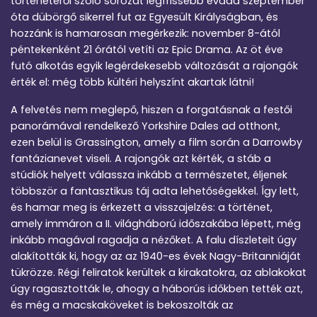
történetéről szóló sorozat legfrissebb évada szeptember
óta dübörgő sikerrel fut az Egyesült Királyságban, és
hozzánk is hamarosan megérkezik: november 8-ától
péntekenként 21 órától vetíti az Epic Drama. Az öt éve
futó alkotás egyik legérdekesebb változását a rajongók
érték el: még több kültéri helyszínt akartak látni!
A felvetés nem meglepő, hiszen a forgatásnak a festői
panorámával rendelkező Yorkshire Dales ad otthont,
ezen belül is Grassington, amely a film során a Darrowby
fantázianevet viseli. A rajongók azt kérték, a stáb a
stúdiók helyett válassza inkább a természetet, éljenek
többször a fantasztikus táj adta lehetőségekkel. Így lett,
és hamar meg is érkezett a visszajelzés: a történet,
amely immáron a II. világháború időszakába lépett, még
inkább magával ragadja a nézőket. A falu díszleteit úgy
alakították ki, hogy az az 1940-es évek Nagy-Britanniáját
tükrözze. Régi feliratok kerültek a kirakatokra, az ablakokat
úgy ragasztották le, ahogy a háborús időkben tették azt,
és még a macskaköveket is bekoszolták az