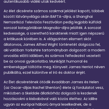
autentikusabb vidéki utak kedvéért.
Az élet dicsérete számos szakmai jelölést kapott, többek
között látványvilága okán BAFTA-díjra, a Shanghai
Nemzetközi Televíziós Fesztiválon pedig legjobb külföldi
sorozat kategóriában Magnolia-díjra jelölték. A sorozat
kedvessége, a szerethető karakterek miatt igen népszerű
a kritikusok körében is. A világszinten elismert skót
állatorvos, James Alfred Wight történetét dolgozza fel,
aki valóban Yorkshire tartományban dolgozott a modern
orvoslás előtti időkben, és számos felfedezést vezetett
be az orvosi gyakorlatba. Munkáját humorral és
emberséggel töltötte meg. Könyveit James Herriot néven
publikálta, ezzel különítve el író és doktor énjét.
Az Élet dicséretének ötödik évadában James és Helen
(az Oscar-díjas Rachel Shenton) élete új fordulatot vesz,
miközben a Skeldale állatkórház dolgozói is kezdenek
hozzászokni a kisbabával való közös élethez. Az idillre
ugyan az európai háború árnyai leselkednek, de a