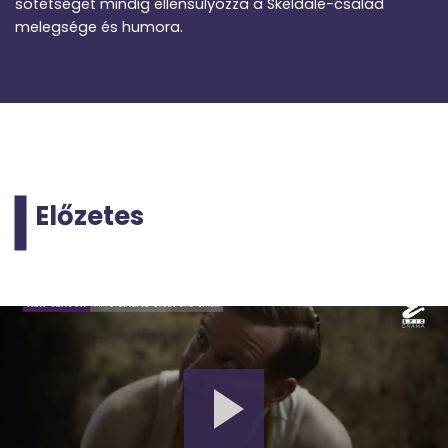
sötétséget mindig ellensúlyozza a Skeldale-család
melegsége és humora.
Előzetes