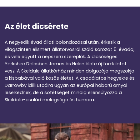
Az élet dicsérete
A negyedik évad állati bolondozásai után, érkezik a
világszinten elismert állatorvosról szóló sorozat 5. évada,
és vele együtt a népszerű szereplők. A dicsőséges
Yorkshire Dalesben James és Helen élete új fordulatot
vesz. A Skeldale állatkórház minden dolgozója megszokja
a kisbabával való közös életet. A csodálatos hegyekre és
Darrowby idilli utcáira ugyan az európai háború árnyai
leselkednek, de a sötétséget mindig ellensúlyozza a
Skeldale-család melegsége és humora.