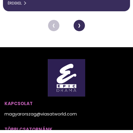
ÉRDEKEL
‹
›
KAPCSOLAT
magyarorszag@viasatworld.com
TÖBBI CSATORNÁNK