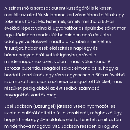
A színésznő a sorozat autentikusságáról is lelkesen
mesélt: az alkotók Melbourne kertvárosában találtak egy
tökéletes házat Ms. Fishernek, amely mintha a 60-as
évekből lépett volna ki, ugyanakkor az épületbelsőket már
egy stúdióban rendezték be minden apró részletre
odafigyelve. Hakiwell imádta a korabeli sminkjét és
frizuráját, habár ezek elkészítése napi egy és
háromnegyed órát vettek igénybe, szóval a
mindennapokhoz azért valami mást választana. A
sorozat autentikusságáról sokat elmond az is, hogy a
hordott kosztümök egy része egyenesen a 60-as évekből
származott, és csak a színésznőre igazították őket, más
részüket pedig abból az évtizedből származó
anyagokból varrták meg.
Joel Jackson (Dzsungel) játssza Steed nyomozót, és
szinte a nulláról építette fel a karakterét, méghozzá úgy,
hogy írt neki egy 4-5 oldalas élettörténetet, amit aztán
mindenhová magával vitt. Jackson részben a Fogjunk