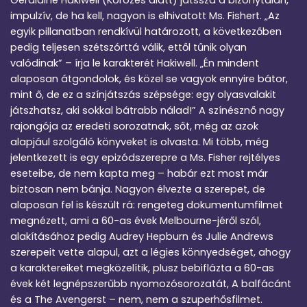
Geraldine Hakiwell (Körözés alatt) játssza a bizonytalan,
impulzív, de ha kell, nagyon is elhivatott Ms. Fishert. „Az
egyik pillanatban rendkívül határozott, a következőben
pedig teljesen szétszórttá válik, ettől tűnik olyan
valódinak” – írja le karakterét Hakiwell. „Én mindent
alaposan átgondolok, és közel se vagyok ennyire bátor,
mint ő, de ez a színjátszás szépsége: egy olyasvalakit
játszhatsz, aki sokkal bátrabb nálad!” A színésznő nagy
rajongója az eredeti sorozatnak, sőt, még az azok
alapjául szolgáló könyveket is olvasta. Mi több, még
jelentkezett is egy epizódszerepre a Ms. Fisher rejtélyes
eseteibe, de nem kapta meg – habár ezt most már
biztosan nem bánja. Nagyon élvezte a szerepet, de
alaposan fel is készült rá: rengeteg dokumentumfilmet
megnézett, ami a 60-as évek Melbourne-jéről szól,
alakításához pedig Audrey Hepburn és Julie Andrews
szerepeit vette alapul, azt a légies könnyedséget, ahogy
a karaktereiket megközelítik, plusz bebiflázta a 60-as
évek két legnépszerűbb nyomozósorozatát, A balfácánt
és a The Avengerst – nem, nem a szuperhősfilmet.