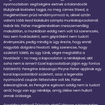
nyomozásban: segítségére sietnek a Kalandozók
Klubjának kivételes tagjai, no meg James Steed, a
meglehetősen prűd rendőrnyomozó is, akivel aztán
valami több kezd kialakulni szimpla munkakapcsolatnál.
Habár Ms. Fisher megjelenésében messzemenőkig
makulátlan, a munkában eddig nem volt túl szerencsés,
hisz sem fodrászként, sem gépíróként nem tudott
érvényesülni, pedig mindig is úgy érezte, hogy ennél
nagyobb dolgokra hivatott. Még szerencse, hogy
született túlélő, és úgy tűnik, végre megtalálta a
hivatását – no meg a kapcsolatot a nénikéjével, akit
soha nem is ismert! Ezzel kapcsolatban jöjjön egy fontos
háttérinfó: Peregrine édesanyja Phryne Fisher apjának egy
korai kapcsolatából született, azaz a legendás
nyomozónő csupán féltestvére volt Ms. Fisher
édesanyjának, és Peregrine egészen addig nem is tudott
arról, hogy van egy nénikéje, amíg ölébe nem hullott
annak öröksége.