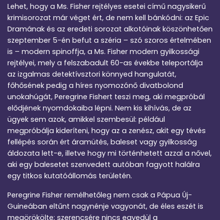
Lehet, hogy a Ms. Fisher rejtélyes esetei című nagysikerű
krimisorozat már véget ért, de nem kell bánkódni: az Epic
Dramának és az eredeti sorozat alkotóinak köszönhetően
szeptember 5-én befut a széria – szó szoros értelmében
is – modern spinoffja, a Ms. Fisher modern gyilkossági
rejtélyei, mely a felszabadult 60-as évekbe teleportálja
az izgalmas detektívsztori könnyed hangulatát,
főhősének pedig a híres nyomozónő divatbolond
unokahúgát, Peregrine Fishert teszi meg, aki megpróbál
elődjének nyomdokaiba lépni. Nem kis kihívás, de az
ügyek sem azok, amikkel szembesül: például
megpróbálja kideríteni, hogy az a zenész, akit egy tévés
fellépés során ért áramütés, baleset vagy gyilkosság
áldozata lett-e, illetve hogy mi történhetett azzal a nővel,
aki egy balesetet szenvedett autóban fagyott halálra
egy titkos kutatóállomás területén.
Peregrine Fisher remélhetőleg nem csak a Pápua Új-
Guineában eltűnt nagynénje vagyonát, de éles eszét is
megörökölte; szerencsére nincs egyedül a