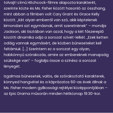
tolvajt! című Hitchcock-filmre alapozta karakterét,
szerinte közte és Ms. Fisher között hasonló az összhang,
mint abban a filmben volt Cary Grant és Grace Kelly
között. „Két olyan emberről van szó, akik képtelenek
kimondani azt egymásnak, amit szeretnének” – mondja
Jackson, aki tisztában van azzal, hogy a két főszereplő
közötti dinamika adja a sorozat szívét-lelkét. „Ezek ketten
odáig vannak egymásért, de közben bűneseteket kell
feltárniuk. […] Szerintem ez a sorozat egy olyan,
habkönnyű szórakozás, amire az embereknek manapság
szüksége van” – foglalja össze a színész a sorozat
lényegét.
Izgalmas bűnesetek, valós, de szórakoztató karakterek,
könnyed hangvétel és a káprázatos 60-as évek állnak a
Ms. Fisher modern gyilkossági rejtélyei középpontjában –
az Epic Drama műsorán minden hétköznap 19:30-kor.