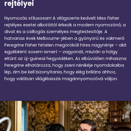
rejtélyei
Nyomozás stílusosan! A világszerte kedvelt Miss Fisher
rejtélyes esetei alkotóitól érkezik a modern nyomozónő, a
divat és a csillogás személyes megtestesítője. A
hatvanas évek Melbourne-jében a gyönyörű és vakmerő
Peregrine Fisher hirtelen megörököli híres nagynénje – akit
egyébként sosem ismert – vagyonát, miután a hölgy
eltűnt az új-guineai hegyvidéken. Az elbűvölően mihaszna
Peregrine elhatározza, hogy zseni nénikéje nyomdokaiba
lép, ám be kell bizonyítania, hogy elég briliáns ahhoz,
hogy valóban világklasszis magánnyomozóvá váljon.