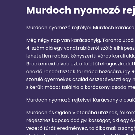
Murdoch nyomozó rejt
Murdoch nyomozó rejtélyei: Murdoch karács
Még négy nap van karácsonyig, Toronto utcái
4. szám alá egy vonatrablásról szóló elképes
lehetetlen rablást kényszeríti város körüli ül
Brackenreid elveti ezt a földtől elrugaszkodo
éneklő rendőrtisztek formába hozására, így R
szoruló gyermekes család összetéveszti egy 
sikerült módot találnia a karácsonyi csoda 
Murdoch nyomozó rejtélyei: Karácsony a csal
Murdoch és Ogden Victoriába utaznak, felkeres
régészhez kapcsolódó gyilkosságot, aki egy óko
vezető túrát eredményez, találkoznak a songh