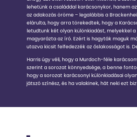
lehetünk a családdal karácsonykor, hanem az e
az adakozás öröme – legalábbis a Brackenhe
elárulta, hogy arra törekedtek, hogy a Karács
letudtunk két olyan különkiadást, melyekkel a 
magyarázta az író. Ezért is hagyták maguk mög
utazva kicsit felfedezzék az őslakosságot is. 
Harris úgy véli, hogy a Murdoch-féle karácsony
szerint a sorozat könnyedsége, a benne fonto
hogy a sorozat karácsonyi különkiadásai olyan
játszó színész, és ha valakinek, hát neki ezt biz