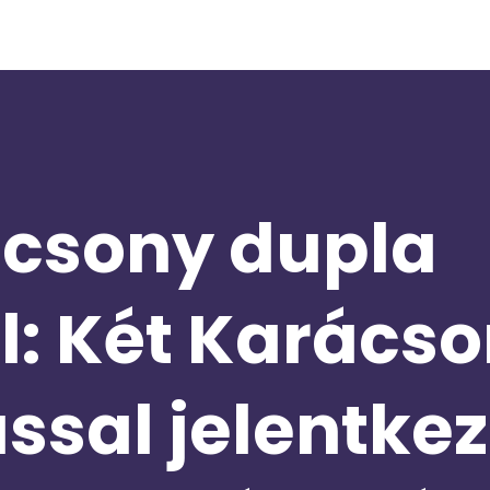
ácsony dupla
l: Két Karácso
ssal jelentkez