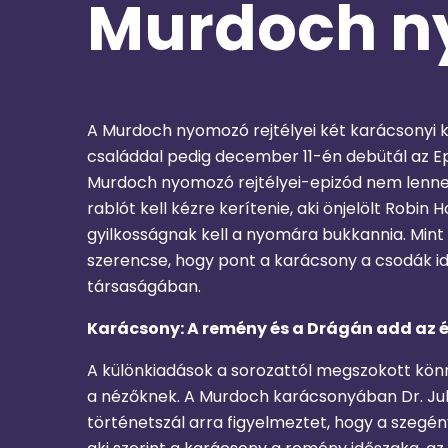
Murdoch ny
A Murdoch nyomozó rejtélyei két karácsonyi 
családdal pedig december 11-én debütál az E
Murdoch nyomozó rejtélyei-epizód nem lenne t
rablót kell kézre kerítenie, aki önjelölt Rob
gyilkosságnak kell a nyomára bukkannia. Mint 
szerencse, hogy pont a karácsony a csodák i
társaságában.
Karácsony: A remény és a Drágán add az 
A különkiadások a sorozattól megszokott kön
a nézőknek. A Murdoch karácsonyában Dr. Juli
történetszál arra figyelmeztet, hogy a szegé