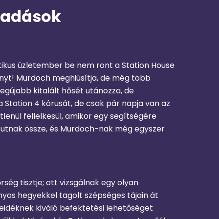
iadások
ikus üzletember be nem ront a Station House
sonyt! Murdoch meghiúsítja, de még több
egújabb kitalált hősét utánozza, de
 Station 4 kórusát, de csak pár napja van az
enül fellelkesül, amikor egy segítségére
 futnak össze, és Murdoch-nak még egyszer
ség tisztje; ott vizsgálnak egy olyan
ányos hegyekkel tagolt szépséges tájain át
eidéknek kiváló befektetési lehetőséget