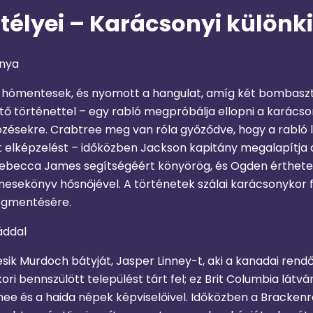
élyei – Karácsonyi különk
onya
 hómentesek, és nyomott a hangulat, amíg két bombaszt
ztő történettel – egy rabló megpróbálja ellopni a karác
dözésekre. Crabtree meg van róla győződve, hogy a rabló l
tt elképzelést – időközben Jackson kapitány megalapítja a
ebecca James segítségéért könyörög, és Ogden érthetetl
mesekönyv hősnőjével. A történetek szálai karácsonykor
megmentésére.
áddal
ik Murdoch bátyját, Jasper Linney-t, aki a kanadai rendőr
ri bennszülött települést tárt fel; ez Brit Columbia látv
ee és a haida népek képviselőivel. Időközben a Brackenr