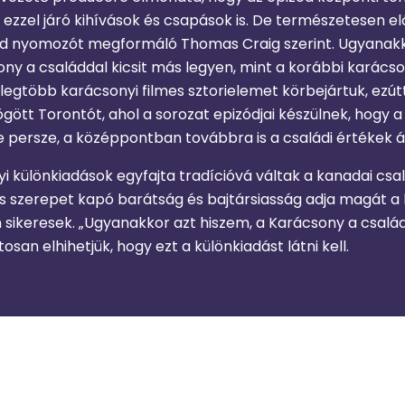
zzel járó kihívások és csapások is. De természetesen elők
id nyomozót megformáló Thomas Craig szerint. Ugyanakk
ony a családdal kicsit más legyen, mint a korábbi karácso
legtöbb karácsonyi filmes sztorielemet körbejártuk, ezútt
ött Torontót, ahol a sorozat epizódjai készülnek, hogy a
De persze, a középpontban továbbra is a családi értékek á
i különkiadások egyfajta tradícióvá váltak a kanadai csal
s szerepet kapó barátság és bajtársiasság adja magát a 
 sikeresek. „Ugyanakkor azt hiszem, a Karácsony a család
tosan elhihetjük, hogy ezt a különkiadást látni kell.