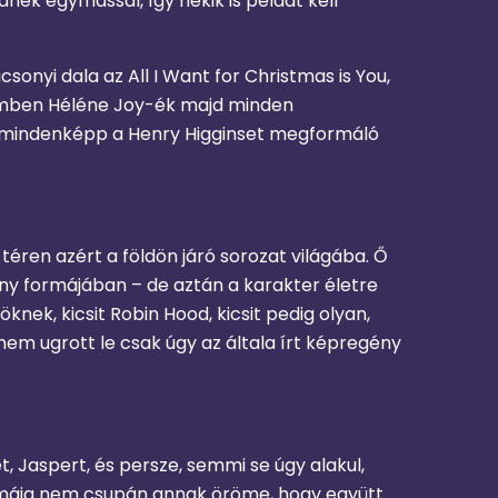
ek egymással, így nekik is példát kell
sonyi dala az All I Want for Christmas is You,
zemben Héléne Joy-ék majd minden
bb mindenképp a Henry Higginset megformáló
téren azért a földön járó sorozat világába. Ő
ny formájában – de aztán a karakter életre
nek, kicsit Robin Hood, kicsit pedig olyan,
nem ugrott le csak úgy az általa írt képregény
Jaspert, és persze, semmi se úgy alakul,
 témája nem csupán annak öröme, hogy együtt