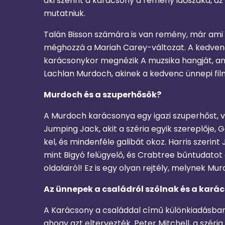
aki szerint a karácsony a remény időszaka, az
mutatniuk.
Talán Bisson számára is van remény, már ami a z
méghozzá a Mariah Carey-változat. A kedvenc
karácsonykor megnézik A muzsika hangját, ami
Lachlan Murdoch, akinek a kedvenc ünnepi fil
Murdoch és a szuperhősök?
A Murdoch karácsonya egy igazi szuperhőst, va
Jumping Jack, akit a széria egyik szereplője
kel, és mindenféle galibát okoz. Harris szerin
mint Bigyó felügyelő, és Crabtree bűntudatot 
oldalairól! Ez is egy olyan rejtély, melynek Mu
Az ünnepek a családról szólnak és a kará
A Karácsony a családdal című különkiadásban
ahogy azt eltervezték. Peter Mitchell, a szé