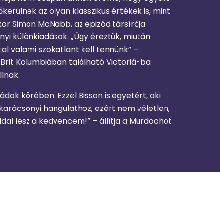
erülnek az olyan klasszikus értékek is, mint
or Simon McNabb, az epizód társírója
nyi különkiadások. „Úgy éreztük, miután
al valami szokatlant kell tennünk” –
 Brit Kolumbiában található Victoriá-ba
llnak.
ádok körében. Ezzel Bisson is egyetért, aki
karácsonyi hangulathoz, ezért nem véletlen,
dal lesz a kedvencem!” – állítja a Murdochot