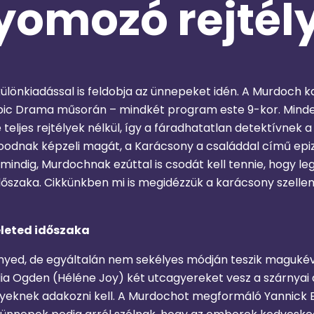
omozó rejtély
különkiadással is feldobja az ünnepeket idén. A Murdoch
pic Drama műsorán – mindkét program este 9-kor. Minde
eljes rejtélyek nélkül, így a fáradhatatlan detektívnek
in Hoodnak képzeli magát, a Karácsony a családdal című e
mindig, Murdochnak ezúttal is csodát kell tennie, hogy le
dőszaka. Cikkünkben mi is megidézzük a karácsony szell
életed időszaka
nyed, de egyáltalán nem sekélyes módján teszik magukév
a Ogden (Héléne Joy) két utcagyereket vesz a szárnyai al
nyeknek adakozni kell. A Murdochot megformáló Yannick Bi