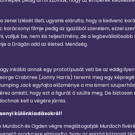
 ünnepek pedig arról szólnak, hogy az emberek kedveskedn
enei ízlését illeti, ugyanis elárulta, hogy a kedvenc karác
 karácsonyi filmje pedig az Igazából szerelem, ezzel s
, valljuk be, nem kis teljesítmény, de a legbevállalósa
mje a Drágán add az életed. Menőség.
gy inkább annak egy prototípusát veti be az eddig ilyen 
, George Crabtree (Jonny Harris) teremt meg egy képregé
t Jumping Jack egyfajta előzménye a ma ismert szuperhősök
érez amiatt, hogy ezt a figurát ő szülte meg. De biztosan 
rdochnak kell a végére járnia.
csonyi különkiadásokról!
 Murdoch és Ogden végre meglátogatják Murdoch fivérét, 
ria vezető producere elmondta, hogy az epizód központi