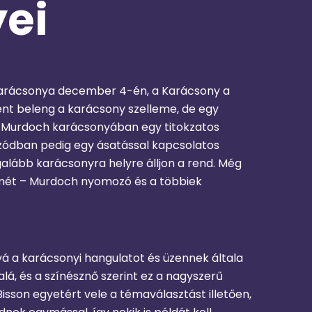
ei
 karácsonya december 4-én, a Karácsony a
nt beleng a karácsony szelleme, de egy
 a Murdoch karácsonyában egy titokzatos
pizódban pedig egy ásatással kapcsolatos
galább karácsonyra helyre álljon a rend. Még
emét – Murdoch nyomozó és a többiek
á a karácsonyi hangulatot és üzennek általa
á, és a színésznő szerint ez a nagyszerű
sson egyetért vele a témaválasztást illetően,