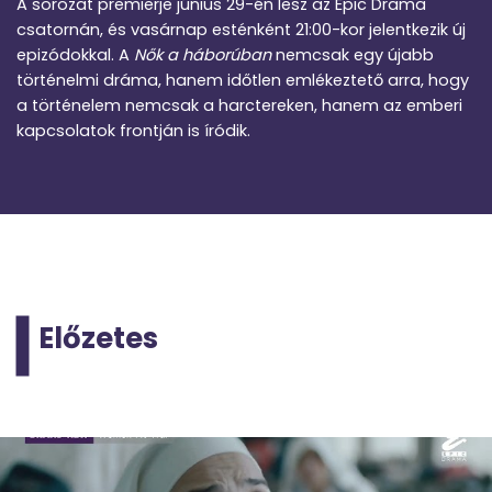
A sorozat premierje június 29-én lesz az Epic Drama
csatornán, és vasárnap esténként 21:00-kor jelentkezik új
epizódokkal. A
Nők a háborúban
nemcsak egy újabb
történelmi dráma, hanem időtlen emlékeztető arra, hogy
a történelem nemcsak a harctereken, hanem az emberi
kapcsolatok frontján is íródik.
Előzetes