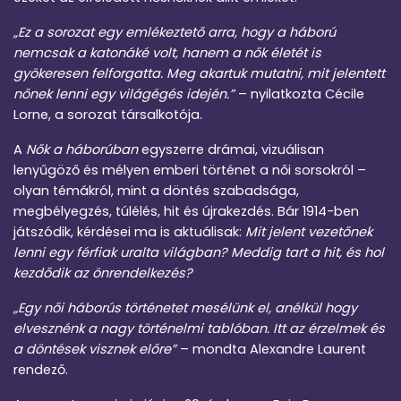
„Ez a sorozat egy emlékeztető arra, hogy a háború
nemcsak a katonáké volt, hanem a nők életét is
gyökeresen felforgatta. Meg akartuk mutatni, mit jelentett
nőnek lenni egy világégés idején.”
– nyilatkozta Cécile
Lorne, a sorozat társalkotója.
A
Nők a háborúban
egyszerre drámai, vizuálisan
lenyűgöző és mélyen emberi történet a női sorsokról –
olyan témákról, mint a döntés szabadsága,
megbélyegzés, túlélés, hit és újrakezdés. Bár 1914-ben
játszódik, kérdései ma is aktuálisak:
Mit jelent vezetőnek
lenni egy férfiak uralta világban? Meddig tart a hit, és hol
kezdődik az önrendelkezés?
„Egy női háborús történetet mesélünk el, anélkül hogy
elvesznénk a nagy történelmi tablóban. Itt az érzelmek és
a döntések visznek előre”
– mondta Alexandre Laurent
rendező.