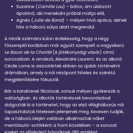
Suzanne (
Camille Lou
) – bátor, ám üldözött
ápolónő, aki menekülni próbál múltja elől,
Agnès (
Julie de Bona
) – mélyen hívő apáca, akinek
hite a háború súlya alatt megrendül.
A nézők számára külön érdekesség, hogy a négy
főszereplő korábban már együtt szerepelt a nagysikerű
Le Bazar de la Charité
(A jótékonysági vásár) című
sorozatban. A rendező, Alexandre Laurent, és az alkotó
Cécile Lorne is visszatértek ebben az újabb történelmi
drámában, amely a női nézőpont hiteles és sokrétű
megjelenítésére fókuszál.
Bár a karakterek fikciósak, sorsuk mélyen gyökerezik a
valóságban. Az alkotók történészek bevonásával
dolgozták ki a történetet, hogy az első világháborús női
tapasztalatok hitelesen jelenjenek meg. Kevesen tudják,
de a háború idején valóban alkalmaztak nőket
mentőautó-sofőrként a front közelében – a sorozat
ezeket az elfeledett hősnőknek állít emléket.