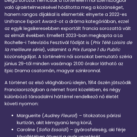
belga sorozat nemcsak a történelem női szemszögből
való újraértelmezésével hódította meg a közönséget,
hanem rangos díjakkal is elismerték: elnyerte a 2022-es
Unifrance Export Award-ot a dráma kategóriában, ezzel
az egyik legsikeresebben exportált francia sorozattá vált
az elmúlt években. Emellett 2023-ban megkapta a La
Rochelle-i Televíziós Fesztivál fődíját is (
Prix Télé Loisirs de
la meilleure série
), valamint a
Prix Europe 1 du Public
közönségdíjat. A történelmi női sorsokat bemutató széria
június 29-től minden vasárnap 21:00 órakor látható az
Epic Drama csatornán, magyar szinkronnal.
A történet az első világháború idején, 1914 őszén játszódik
Franciaországban a német front közelében, és négy
különböző társadalmi háttérrel rendelkező nő életét
követi nyomon:
Marguerite (
Audrey Fleurot
) – titokzatos párizsi
kurtizán, akit kémgyanú leng körül,
Caroline (
Sofia Essaïdi
) – gyárosfeleség, aki férje
távollétében átveszi a gyár vezetését,