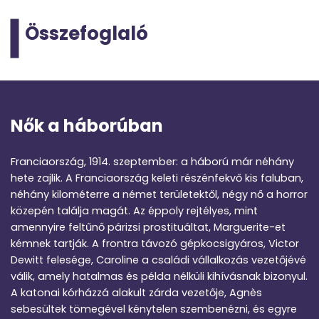
Összefoglaló
Nők a háborúban
Franciaország, 1914. szeptember: a háború már néhány
hete zajlik. A Franciaország keleti részénfekvő kis faluban,
néhány kilométerre a német területektől, négy nő a horror
közepén találja magát. Az éppoly rejtélyes, mint
amennyire feltűnő párizsi prostituáltat, Marguerite-et
kémnek tartják. A frontra távozó gépkocsigyáros, Victor
Dewitt felesége, Caroline a családi vállalkozás vezetőjévé
válik, amely hatalmas és példa nélküli kihívásnak bizonyul.
A katonai kórházzá alakult zárda vezetője, Agnès
sebesültek tömegével kénytelen szembenézni, és egyre