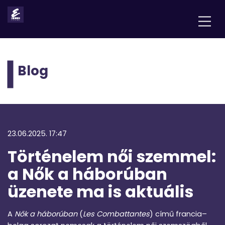
Blog
23.06.2025. 17:47
Történelem női szemmel:
a Nők a háborúban
üzenete ma is aktuális
A
Nők a háborúban
(
Les Combattantes
) című francia–