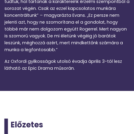
tudtuk, hol tartanak a karaktereink érzelmi szempontból a
sorozat végén. Csak az ezzel kapcsolatos munkára
koncentráltunk” – magyarázta Evans. „Ez persze nem
jelenti azt, hogy ne szomorítana el a gondolat, hogy
többé már nem dolgozom együtt Rogerrel. Mert nagyon
is szomorú vagyok. De mi életünk végéig jó barátok
leszünk, méghozzá azért, mert mindkettőnk számára a
munka a legfontosabb.”
Az Oxfordi gyilkosságok utolsó évadja április 3-tól lesz
látható az Epic Drama műsorán.
Előzetes