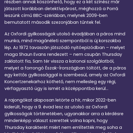
részben annak köszönhető, hogy ez a két színész már
játszott korábban detektívpárost, méghozzá a Porrá
leszünk című BBC-szériában, melynek 2009-ben
bemutatott második szezonjában tűntek fel.
Az Oxfordi gyilkosságok utolsó évadjában a páros mind
munka, mind magánéleti szempontból is új korszakba
lép. Az 1972 tavaszán játszódó nyitóepizódban – melyet
maga Shaun Evans rendezett – nem csupán Thursday
zaklatott fia, Sam tér vissza a katonai szolgálatból,
melyet a forrongó Észak-Írországban töltött, de a páros
egy kettős gyilkossággal is szembesül, amely az Oxfordi
Koncertzenekarhoz köthető, nem mellesleg egy régi,
vérfagyasztó ügy is ismét a középpontba kerül…
A rajongókat alaposan letörte a hír, mikor 2022-ben
kiderült, hogy a 9. évad lesz az utolsó az Oxfordi
gyilkosságok történetében, ugyanakkor arra a kérdésre
mindenképp választ szerettek volna kapni, hogy
Thursday karakterét miért nem említették meg soha a