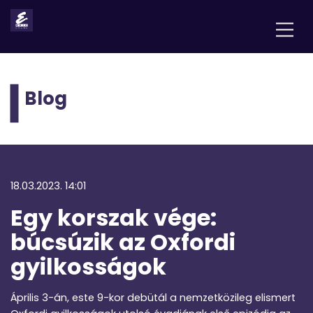
Blog
18.03.2023. 14:01
Egy korszak vége:
búcsúzik az Oxfordi
gyilkosságok
Április 3-án, este 9-kor debütál a nemzetközileg elismert