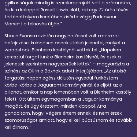
gyilkosságok mindig is szerelemprojekt volt a számunkra,
és le a kalappal Russell Lewis előtt, aki egy 72 órás tévés
történetfolyam keretében kísérte végig Endeavour
Morse-t a felnövés útján.”
Shaun Evansra szintén nagy hatással volt a sorozat
befejezése, különösen annak utolsó jelenetei, melyet a
woodstocki Blenheim kastélynál vettek fel. „Napokon
keresztül forgattunk a Blenheim kastélynál, és ezek a
jelenetek szerintem nagyszerűek lettek” – magyarázta a
színész az OK In a Boxnak adott interjújában. „Az utolsó
forgatási napon egész délután egyedül furikáztam
körbe-körbe a Jaguarom kormányánál, és eljött az a
pillanat, amikor a nap lemenőben volt a Blenheim kastély
felett. Ott ültem egymagamban a Jaguar kormánya
mögött, és úgy éreztem, minden klappol. Arra
gondoltam, hogy ’Végére értem ennek, és nem érzek
szomorúságot amiatt, hogy el kell búcsúznom és tovább
kell állnom.’”