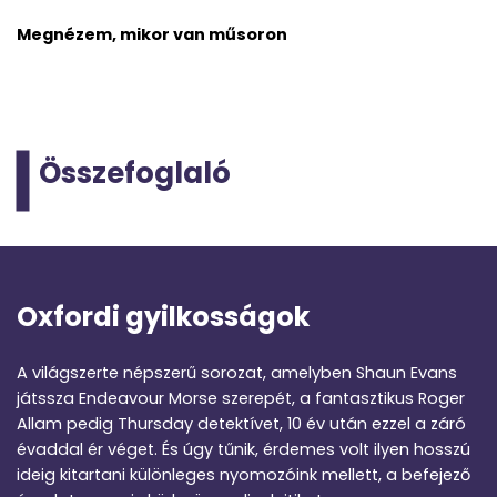
Megnézem, mikor van műsoron
Összefoglaló
Oxfordi gyilkosságok
A világszerte népszerű sorozat, amelyben Shaun Evans
játssza Endeavour Morse szerepét, a fantasztikus Roger
Allam pedig Thursday detektívet, 10 év után ezzel a záró
évaddal ér véget. És úgy tűnik, érdemes volt ilyen hosszú
ideig kitartani különleges nyomozóink mellett, a befejező