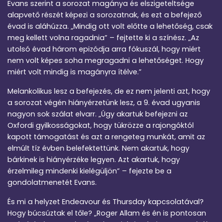
Evans szerint a sorozat magánya és elszigeteltsége
alapvető részét képezi a sorozatnak, és ezt a befejező
évad is aláhúzza. „Mindig ott volt előtte a lehetőség, csak
meg kellett volna ragadnia” – fejtette ki a színész. „Az
utolsó évad három epizódja arra fókuszál, hogy miért
nem volt képes soha megragadni a lehetőséget. Hogy
miért volt mindig is magányra ítélve.”
Melankolikus lesz a befejezés, de ez nem jelenti azt, hogy
a sorozat végén hiányérzetünk lesz, a 9. évad ugyanis
nagyon sok szálat elvarr. „Úgy akartuk befejezni az
Oxfordi gyilkosságokat, hogy tükrözze a rajongóktól
kapott támogatást és azt a rengeteg munkát, amit az
elmúlt tíz évben belefektettünk. Nem akartuk, hogy
bárkinek is hiányérzéke legyen. Azt akartuk, hogy
érzelmileg mindenki kielégüljön” – fejezte be a
gondolatmenetét Evans.
És mi a helyzet Endeavour és Thursday kapcsolatával?
Hogy búcsúztak el tőle? „Roger Allam és én is pontosan