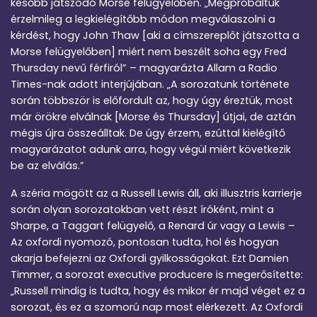
később játszódó Morse felügyelőben. „Megpróbáltuk
érzelmileg a legkielégítőbb módon megválaszolni a
kérdést, hogy John Thaw [aki a címszereplőt játszotta a
Morse felügyelőben] miért nem beszélt soha egy Fred
Thursday nevű férfiról” – magyarázta Allam a Radio
Times-nak adott interjújában. „A sorozatunk története
során többször is előfordult az, hogy úgy éreztük, most
már örökre elválnak [Morse és Thursday] útjai, de aztán
mégis újra összeálltak. De úgy érzem, ezúttal kielégítő
magyarázatot adunk arra, hogy végül miért következik
be az elválás.”
A széria mögött az a Russell Lewis áll, aki illusztris karrierje
során olyan sorozatokban vett részt íróként, mint a
Sharpe, a Taggart felügyelő, a Renard úr vagy a Lewis –
Az oxfordi nyomozó, pontosan tudta, hol és hogyan
akarja befejezni az Oxfordi gyilkosságokat. Ezt Damien
Timmer, a sorozat executive producere is megerősítette:
„Russell mindig is tudta, hogy és mikor ér majd véget ez a
sorozat, és ez a szomorú nap most elérkezett. Az Oxfordi