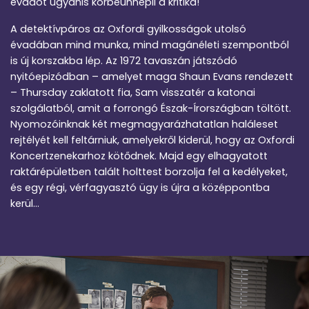
évadot ugyanis körbeünnepli a kritika!
A detektívpáros az Oxfordi gyilkosságok utolsó
évadában mind munka, mind magánéleti szempontból
is új korszakba lép. Az 1972 tavaszán játszódó
nyitóepizódban – amelyet maga Shaun Evans rendezett
– Thursday zaklatott fia, Sam visszatér a katonai
szolgálatból, amit a forrongó Észak-Írországban töltött.
Nyomozóinknak két megmagyarázhatatlan haláleset
rejtélyét kell feltárniuk, amelyekről kiderül, hogy az Oxfordi
Koncertzenekarhoz kötődnek. Majd egy elhagyatott
raktárépületben talált holttest borzolja fel a kedélyeket,
és egy régi, vérfagyasztó ügy is újra a középpontba
kerül…