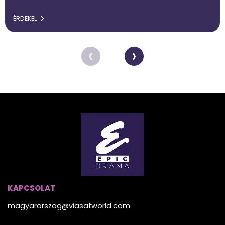
ÉRDEKEL
‹
›
KAPCSOLAT
magyarorszag@viasatworld.com