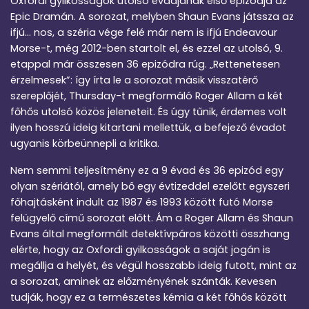
Oxfordi gyilkosságok utolsó évadjának első epizódja az
Epic Dramán. A sorozat, melyben Shaun Evans játssza az
ifjú… nos, a széria vége felé már nem is ifjú Endeavour
Morse-t, még 2012-ben startolt el, és ezzel az utolsó, 9.
etappal már összesen 36 epizódra rúg. „Rettenetesen
érzelmesek”: így írta le a sorozat másik visszatérő
szereplőjét, Thursday-t megformáló Roger Allam a két
főhős utolsó közös jeleneteit. És úgy tűnik, érdemes volt
ilyen hosszú ideig kitartani mellettük, a befejező évadot
ugyanis körbeünnepli a kritika.
Nem semmi teljesítmény ez a 9 évad és 36 epizód egy
olyan szériától, amely bő egy évtizeddel ezelőtt egyszeri
főhajtásként indult az 1987 és 1993 között futó Morse
felügyelő című sorozat előtt. Ám a Roger Allam és Shaun
Evans által megformált detektívpáros közötti összhang
elérte, hogy az Oxfordi gyilkosságok a saját jogán is
megállja a helyét, és végül hosszabb ideig futott, mint az
a sorozat, aminek az előzményének szánták. Kevesen
tudják, hogy ez a természetes kémia a két főhős között