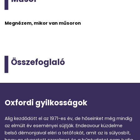
Megnézem, mikor van műsoron
Összefoglaló
Oxfordi gyilkosságok
Alig kezdődött el az 1971-es év, de hőseinket még mindig
az elmúlt év eseményei sújtják. Endeavour küzdelme
belső démonjaival eléri a tetőfokát, amit az is súlyosbít,