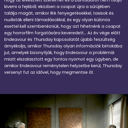
hogy az elvesztett szerelmet és a bűntudatot nem tudja
kiverni a fejéből; eközben a csapat újra a sűrűjében
találja magát, amikor IRA fenyegetésekkel, taxisok és
nudisták elleni támadásokkal, és egy olyan különös
esettel kell szembenézniük, hogy azt hihetnénk a csapat
egy horrorfilm forgatására keveredett… Az év vége előtt
Endeavour és Thursday kapcsolatát újabb feszültség
árnyékolja, amikor Thursday olyan információk birtokába
jut, amelyek bizonyítják, hogy Endeavour a problémái
miatt elszalasztott egy fontos nyomot egy ügyben, de
amikor Endeavour reménytelen helyzetbe kerül, Thursday
versenyt fut az idővel, hogy megmentse őt.