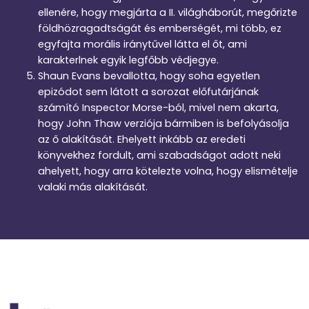
ellenére, hogy megjárta a II. világháborút, megőrizte
földhözragadtságát és emberségét, mi több, ez
egyfajta morális iránytűvel látta el őt, ami
karakterlnek egyik legfőbb védjegye.
Shaun Evans bevallotta, hogy soha egyetlen
epizódot sem látott a sorozat előfutárjának
számító Inspector Morse-ból, mivel nem akarta,
hogy John Thaw verziója bármiben is befolyásolja
az ő alakítását. Ehelyett inkább az eredeti
könyvekhez fordult, ami szabadságot adott neki
ahelyett, hogy arra kötelezte volna, hogy elismételje
valaki más alakítását.