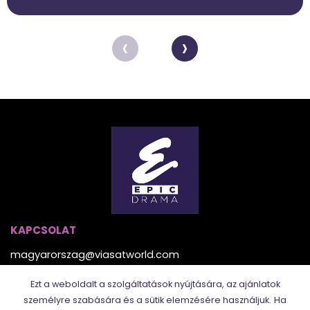
‹
›
KAPCSOLAT
magyarorszag@viasatworld.com
Ezt a weboldalt a szolgáltatások nyújtására, az ajánlatok
TÖBBI CSATORNÁNK
személyre szabására és a sütik elemzésére használjuk.
Ha