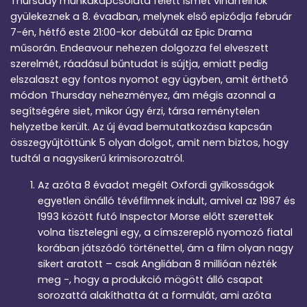
Thursday munkakapcsolata felett ismét viharfelhők
gyülekeznek a 8. évadban, melynek első epizódja február
7-én, hétfő este 21:00-kor debütál az Epic Drama
műsorán. Endeavour nehezen dolgozza fel elveszett
szerelmét, ráadásul bűntudat is sújtja, emiatt pedig
elszalaszt egy fontos nyomot egy ügyben, amit érthető
módon Thursday nehezményez, ám mégis azonnal a
segítségére siet, mikor úgy érzi, társa reménytelen
helyzetbe került. Az új évad bemutatkozása kapcsán
összegyűjtöttünk 5 olyan dolgot, amit nem biztos, hogy
tudtál a nagysikerű krimisorozatról.
Az azóta 8 évadot megélt Oxfordi gyilkosságok
egyetlen önálló tévéfilmnek indult, amivel az 1987 és
1993 között futó Inspector Morse előtt szerettek
volna tisztelegni egy, a címszereplő nyomozó fiatal
korában játszódó történettel, ám a film olyan nagy
sikert aratott – csak Angliában 8 millióan nézték
meg -, hogy a produkció mögött álló csapat
sorozattá alakíthatta át a formulát, ami azóta