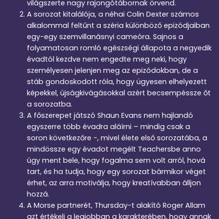
világszerte nagy rajongótábornak örvend.
A sorozat kitalálója, a néhai Colin Dexter számos
alkalommal feltűnt a széria különböző epizódjaiban
egy-egy szemvillanásnyi cameóra. Sajnos a
folyamatosan romló egészségi állapota a negyedik
évadtól kezdve nem engedte meg neki, hogy
személyesen jelenjen meg az epizódokban, de a
stáb gondoskodott róla, hogy ügyesen elhelyezett
képekkel, újságkivágásokkal azért becsempéssze őt
a sorozatba.
A főszerepet játszó Shaun Evans nem hajlandó
egyszerre több évadra aláírni – mindig csak a
soron következőre -, mivel élete első sorozatába, a
mindössze egy évadot megélt Teachersbe anno
úgy ment bele, hogy fogalma sem volt arról, hová
tart, és ha tudja, hogy egy sorozat bármikor véget
érhet, az arra motiválja, hogy kreatívabban álljon
hozzá.
A Morse partnerét, Thursday-t alakító Roger Allam
azt értékeli a legjobban a karakterében, hogy annak