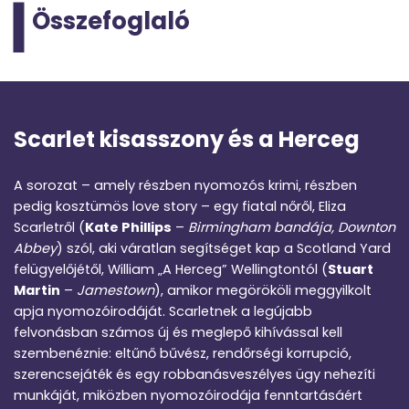
Összefoglaló
Scarlet kisasszony és a Herceg
A sorozat – amely részben nyomozós krimi, részben
pedig kosztümös love story – egy fiatal nőről, Eliza
Scarletről (
Kate Phillips
–
Birmingham bandája, Downton
Abbey
) szól, aki váratlan segítséget kap a Scotland Yard
felügyelőjétől, William „A Herceg” Wellingtontól (
Stuart
Martin
–
Jamestown
), amikor megörököli meggyilkolt
apja nyomozóirodáját. Scarletnek a legújabb
felvonásban számos új és meglepő kihívással kell
szembenéznie: eltűnő bűvész, rendőrségi korrupció,
szerencsejáték és egy robbanásveszélyes ügy nehezíti
munkáját, miközben nyomozóirodája fenntartásáért