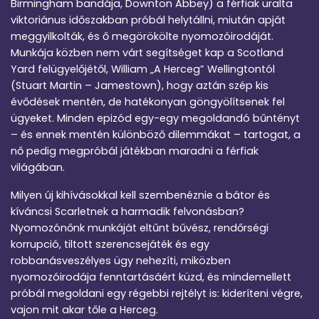
Birmingham bandája, Downton Abbey) a férfiak uralta
viktoriánus időszakban próbál helytállni, miután apját
meggyilkolták, és ő megörökölte nyomozóirodáját.
Munkája közben nem várt segítséget kap a Scotland
Yard felügyelőjétől, William „A Herceg” Wellingtontól
(Stuart Martin – Jamestown), hogy aztán szép kis
évődések mentén, de hatékonyan göngyölítsenek fel
ügyeket. Minden epizód egy-egy megoldandó bűntényt
– és ennek mentén különböző dilemmákat – tartogat, a
nő pedig megpróbál játékban maradni a férfiak
világában.
Milyen új kihívásokkal kell szembenéznie a bátor és
kíváncsi Scarletnek a harmadik felvonásban?
Nyomozónőnk munkáját eltűnt bűvész, rendőrségi
korrupció, tiltott szerencsejáték és egy
robbanásveszélyes ügy nehezíti, miközben
nyomozóirodája fenntartásáért küzd, és mindemellett
próbál megoldani egy régebbi rejtélyt is: kideríteni végre,
vajon mit akar tőle a Herceg.