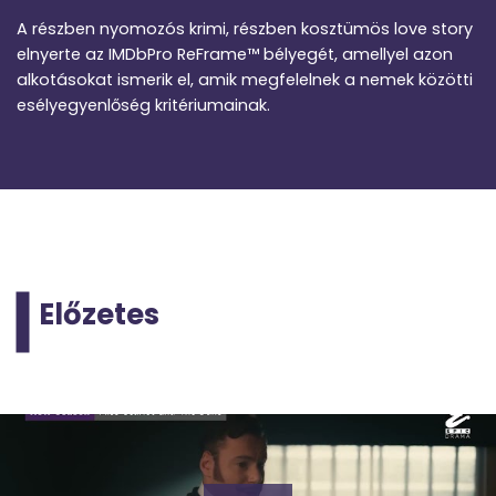
A részben nyomozós krimi, részben kosztümös love story
elnyerte az IMDbPro ReFrame™ bélyegét, amellyel azon
alkotásokat ismerik el, amik megfelelnek a nemek közötti
esélyegyenlőség kritériumainak.
Előzetes