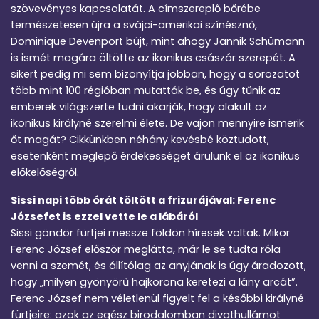
szövevényes kapcsolatát. A címszereplő bőrébe
természetesen újra a svájci-amerikai színésznő,
Dominique Devenport bújt, mint ahogy Jannik Schümann
is ismét magára öltötte az ikonikus császár szerepét. A
sikert pedig mi sem bizonyítja jobban, hogy a sorozatot
több mint 100 régióban mutatták be, és úgy tűnik az
emberek világszerte tudni akarják, hogy alakult az
ikonikus királyné szerelmi élete. De vajon mennyire ismerik
őt magát? Cikkünkben néhány kevésbé köztudott,
esetenként meglepő érdekességet árulunk el az ikonikus
előkelőségről.
Sissi napi több órát töltött a frizurájával: Ferenc
Józsefet is ezzel vette le a lábáról
Sissi göndör fürtjei messze földön híresek voltak. Mikor
Ferenc József először meglátta, már le se tudta róla
venni a szemét, és állítólag az anyjának is úgy áradozott,
hogy „milyen gyönyörű hajkorona keretezi a lány arcát”.
Ferenc József nem véletlenül figyelt fel a későbbi királyné
fürtjeire: azok az egész birodalomban divathullámot