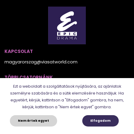
KAPCSOLAT
magyarorszag@viasatworld.com
TÖBBI CSATORNÁNK
Ezt a weboldalt a szolgáltatások nyújtására, az ajánlatok
személyre szabására és a sütik elemzésére használjuk.
Ha
egyetért, kérjük, kattintson a "Elfogadom" gombra, ha nem,
kérjük, kattintson a "Nem értek egyet" gombra.
Nem értek egyet
Elfogadom
© 2025. Epic Drama