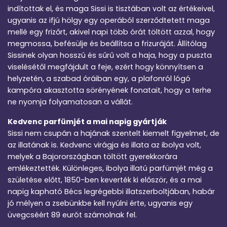
indítottak el, és maga Sissi is tisztában volt az értékeivel,
ugyanis az ifjú hölgy egy operából szerződtetett maga
mellé egy frizőrt, akivel napi több órát töltött azzal, hogy
megmossa, befésülje és beállítsa a frizuráját. Állítólag
Sissinek olyan hosszú és sűrű volt a haja, hogy a puszta
viselésétől megfájdult a feje, ezért hogy könnyítsen a
helyzetén, a szabad óráiban egy, a plafonról lógó
kampóra akasztotta sörényének fonatait, hogy a terhe
ne nyomja folyamatosan a vállát.
Kedvenc parfümjét a mai napig gyártják
Sissi nem csupán a hajának szentelt kiemelt figyelmet, de
az illatának is. Kedvenc virágja és illata az ibolya volt,
melyek a Bajorországban töltött gyerekkorára
emlékeztették. Különleges, ibolya illatú parfümjét még a
születése előtt, 1850-ben keverték ki először, és a mai
napig kapható Bécs legrégebbi illatszerboltjában, habár
jó mélyen a zsebünkbe kell nyúlni érte, ugyanis egy
üvegcséért 89 eurót számolnak fel.