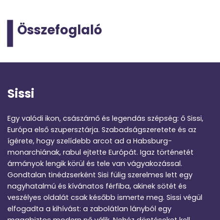
Összefoglaló
Sissi
Egy valódi ikon, császárnő és legendás szépség: ő Sissi,
Európa első szupersztárja. Szabadságszeretete és az
ígérete, hogy szelídebb arcot ad a Habsburg-
monarchiának, rabul ejtette Európát. Igaz történetét
ármányok lengik körül és tele van vágyakozással.
Gondtalan tinédzserként Sisi fülig szerelmes lett egy
nagyhatalmú és kívánatos férfiba, akinek sötét és
veszélyes oldalát csak később ismerte meg. Sissi végül
elfogadta a kihívást: a zabolátlan lányból egy