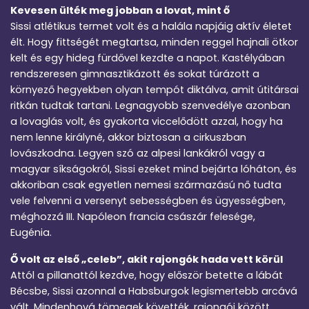
Kevesen ülték meg jobban a lovat, mint ő
Sissi atlétikus termet volt és a halála napjáig aktív életet
élt. Hogy fittségét megtartsa, minden reggel hajnali ötkor
kelt és egy hideg fürdővel kezdte a napot. Kastélyában
rendszeresen gimnasztikázott és sokat túrázott a
környező hegyekben olyan tempót diktálva, amit útitársai
ritkán tudtak tartani. Legnagyobb szenvedélye azonban
a lovaglás volt, és gyakorta viccelődött azzal, hogy ha
nem lenne királyné, akkor biztosan a cirkuszban
lovászkodna. Legyen szó az alpesi lankákról vagy a
magyar síkságokról, Sissi ezeket mind bejárta lóháton, és
akkoriban csak egyetlen nemesi származású nő tudta
vele felvenni a versenyt sebességben és ügyességben,
méghozzá III. Napóleon francia császár felesége,
Eugénia.
Ő volt az első „celeb”, akit rajongók hada vett körül
Attól a pillanattól kezdve, hogy először betette a lábát
Bécsbe, Sissi azonnal a Habsburgok legismertebb arcává
vált. Mindenhová tömegek követték, rajongói között