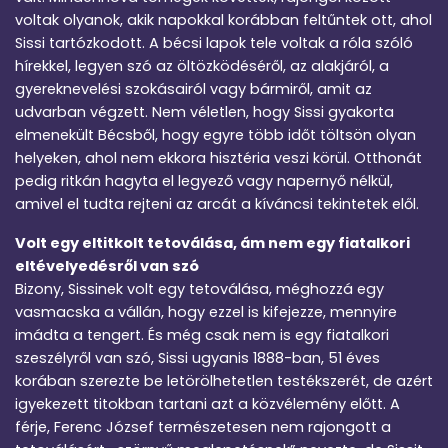
voltak olyanok, akik napokkal korábban feltűntek ott, ahol
Sissi tartózkodott. A bécsi lapok tele voltak a róla szóló
hírekkel, legyen szó az öltözködéséről, az alakjáról, a
gyereknevelési szokásairól vagy bármiről, amit az
udvarban végzett. Nem véletlen, hogy Sissi gyakorta
elmenekült Bécsből, hogy egyre több időt töltsön olyan
helyeken, ahol nem ekkora hisztéria veszi körül. Otthonát
pedig ritkán hagyta el legyező vagy napernyő nélkül,
amivel el tudta rejteni az arcát a kíváncsi tekintetek elől.
Volt egy eltitkolt tetoválása, ám nem egy fiatalkori
eltévelyedésről van szó
Bizony, Sissinek volt egy tetoválása, méghozzá egy
vasmacska a vállán, hogy ezzel is kifejezze, mennyire
imádta a tengert. És még csak nem is egy fiatalkori
szeszélyről van szó, Sissi ugyanis 1888-ban, 51 éves
korában szerezte be letörölhetetlen testékszerét, de azért
igyekezett titokban tartani azt a közvélemény előtt. A
férje, Ferenc József természetesen nem rajongott a