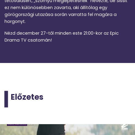
tetoválásért, „szörnyű meglepetésnek” nevezte, de Sissit
ez nem különösebben zavarta, aki állítólag egy
görögországi utazása során varratta fel magára a
horgonyt.
Nézd december 27-től minden este 21:00-kor az Epic
Drama TV csatornán!
Előzetes