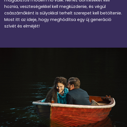
magabiztos modern nő válik. Nehéz döntéseket kell
hoznia, veszteségekkel kell megküzdenie, és végül
császárnőként is súlyokkal terhelt szerepet kell betöltenie.
Most itt az ideje, hogy meghódítsa egy új generáció
szívét és elméjét!