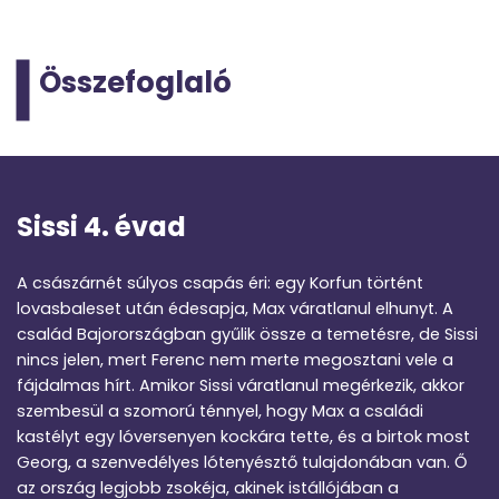
Összefoglaló
Sissi 4. évad
A császárnét súlyos csapás éri: egy Korfun történt
lovasbaleset után édesapja, Max váratlanul elhunyt. A
család Bajorországban gyűlik össze a temetésre, de Sissi
nincs jelen, mert Ferenc nem merte megosztani vele a
fájdalmas hírt. Amikor Sissi váratlanul megérkezik, akkor
szembesül a szomorú ténnyel, hogy Max a családi
kastélyt egy lóversenyen kockára tette, és a birtok most
Georg, a szenvedélyes lótenyésztő tulajdonában van. Ő
az ország legjobb zsokéja, akinek istállójában a