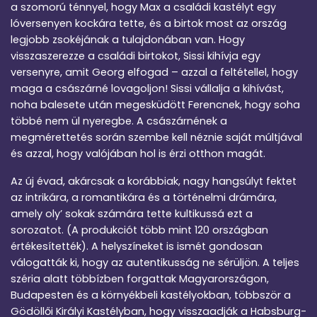
a szomorú ténnyel, hogy Max a családi kastélyt egy
lóversenyen kockára tette, és a birtok most az ország
legjobb zsokéjának a tulajdonában van. Hogy
visszaszerezze a családi birtokot, Sissi kihívja egy
versenyre, amit Georg elfogad – azzal a feltétellel, hogy
maga a császárné lovagoljon! Sissi vállalja a kihívást,
noha balesete után megesküdött Ferencnek, hogy soha
többé nem ül nyeregbe. A császárnének a
megmérettetés során szembe kell néznie saját múltjával
és azzal, hogy valójában hol is érzi otthon magát.
Az új évad, akárcsak a korábbiak, nagy hangsúlyt fektet
az intrikára, a romantikára és a történelmi drámára,
amely oly’ sokak számára tette kultikussá ezt a
sorozatot. (A produkciót több mint 120 országban
értékesítették). A helyszíneket is ismét gondosan
válogatták ki, hogy az autentikusság ne sérüljön. A teljes
széria alatt többízben forgattak Magyarországon,
Budapesten és a környékbeli kastélyokban, többször a
Gödöllői Királyi Kastélyban, hogy visszaadják a Habsburg-