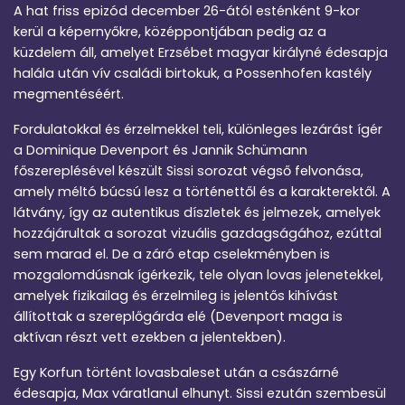
A hat friss epizód december 26-ától esténként 9-kor
kerül a képernyőkre, középpontjában pedig az a
küzdelem áll, amelyet Erzsébet magyar királyné édesapja
halála után vív családi birtokuk, a Possenhofen kastély
megmentéséért.
Fordulatokkal és érzelmekkel teli, különleges lezárást ígér
a Dominique Devenport és Jannik Schümann
főszereplésével készült Sissi sorozat végső felvonása,
amely méltó búcsú lesz a történettől és a karakterektől. A
látvány, így az autentikus díszletek és jelmezek, amelyek
hozzájárultak a sorozat vizuális gazdagságához, ezúttal
sem marad el. De a záró etap cselekményben is
mozgalomdúsnak ígérkezik, tele olyan lovas jelenetekkel,
amelyek fizikailag és érzelmileg is jelentős kihívást
állítottak a szereplőgárda elé (Devenport maga is
aktívan részt vett ezekben a jelentekben).
Egy Korfun történt lovasbaleset után a császárné
édesapja, Max váratlanul elhunyt. Sissi ezután szembesül