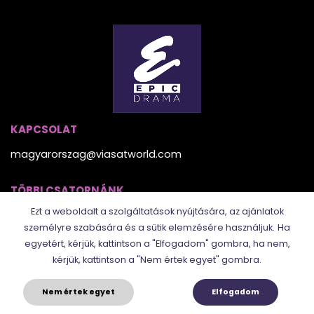
KAPCSOLAT
magyarorszag@viasatworld.com
TÖBBI CSATORNÁNK
Ezt a weboldalt a szolgáltatások nyújtására, az ajánlatok
személyre szabására és a sütik elemzésére használjuk.
Ha
egyetért, kérjük, kattintson a "Elfogadom" gombra, ha nem,
kérjük, kattintson a "Nem értek egyet" gombra.
Nem értek egyet
Elfogadom
© 2025. Epic Drama