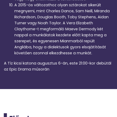
A 2015-ös változathoz olyan sztárokat sikerült
megnyerni, mint Charles Dance, Sam Neill, Miranda
Richardson, Douglas Booth, Toby Stephens, Aidan
Turner vagy Noah Taylor. A Vera Elizabeth
Claythorne-t megformáló Maeve Dermody két
nappal a munkálatok kezdete előtt kapta meg a
szerepet, és egyenesen Mianmarból repült
Angliába, hogy a dialektusok gyors elsajátítását
követően azonnal elkezdhesse a munkát.
A Tíz kicsi katona augusztus 6-án, este 21:00-kor debütál
az Epic Drama műsorán