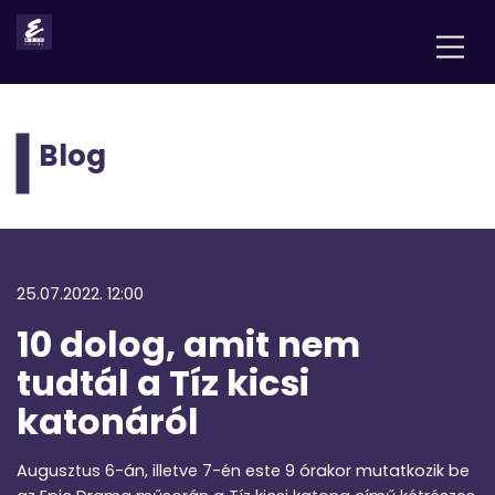
Blog
25.07.2022. 12:00
10 dolog, amit nem
tudtál a Tíz kicsi
katonáról
Augusztus 6-án, illetve 7-én este 9 órakor mutatkozik be