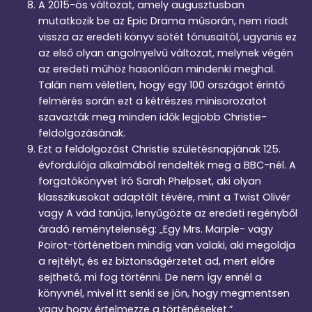
A 2015-ös változat, amely augusztusban
mutatkozik be az Epic Drama műsorán, nem riadt
vissza az eredeti könyv sötét tónusaitól, ugyanis ez
az első olyan angolnyelvű változat, melynek végén
az eredeti műhöz hasonlóan mindenki meghal.
Talán nem véletlen, hogy egy 100 országot érintő
felmérés során ezt a kétrészes minisorozatot
szavazták meg minden idők legjobb Christie-
feldolgozásának.
Ezt a feldolgozást Christie születésnapjának 125.
évfordulója alkalmából rendelték meg a BBC-nél. A
forgatókönyvet író Sarah Phelpset, aki olyan
klasszikusokat adaptált tévére, mint a Twist Olivér
vagy A vád tanúja, lenyűgözte az eredeti regényből
áradó reménytelenség: „Egy Mrs. Marple- vagy
Poirot-történetben mindig van valaki, aki megoldja
a rejtélyt, és ez biztonságérzetet ad, mert előre
sejthető, mi fog történni. De nem így ennél a
könyvnél, mivel itt senki se jön, hogy megmentsen
vagy hogy értelmezze a történéseket.”