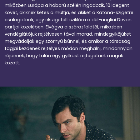
miközben Európa a háború szélén ingadozik, 10 idegent
követ, akiknek kétes a múltja, és akiket a Katona-szigetre
csalogatnak, egy elszigetelt sziklára a dél-angliai Devon
partjai közelében. Elvágva a szárazföldtől, miközben
vendéglátójuk rejtélyesen távol marad, mindegyikőjüket
megvádolják egy szörnyű bűnnel, és amikor a társaság
tagjai kezdenek rejtélyes módon meghalni, mindannyian
rájönnek, hogy talán egy gyilkost rejtegetnek maguk
között.