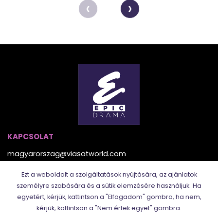
‹
›
KAPCSOLAT
magyarorszag@viasatworld.com
Ezt a weboldalt a szolgáltatások nyújtására, az ajánlatok
TÖBBI CSATORNÁNK
személyre szabására és a sütik elemzésére használjuk.
Ha
egyetért, kérjük, kattintson a "Elfogadom" gombra, ha nem,
kérjük, kattintson a "Nem értek egyet" gombra.