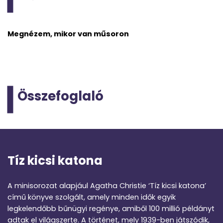
Megnézem, mikor van műsoron
Összefoglaló
Tíz kicsi katona
A minisorozat alapjául Agatha Christie ‘Tíz kicsi katona’
című könyve szolgált, amely minden idők egyik
legkelendőbb bűnügyi regénye, amiből 100 millió példányt
adtak el világszerte. A történet, mely 1939-ben játszódik,