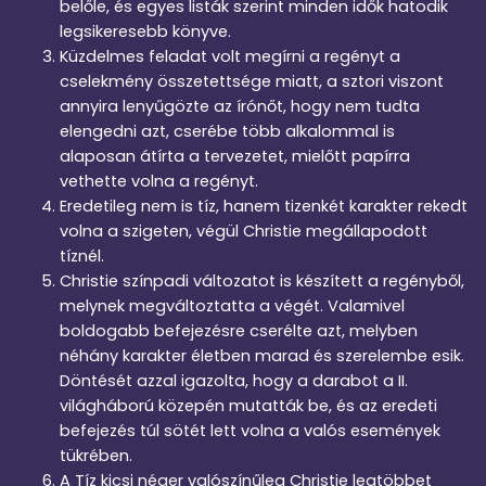
belőle, és egyes listák szerint minden idők hatodik
legsikeresebb könyve.
Küzdelmes feladat volt megírni a regényt a
cselekmény összetettsége miatt, a sztori viszont
annyira lenyűgözte az írónőt, hogy nem tudta
elengedni azt, cserébe több alkalommal is
alaposan átírta a tervezetet, mielőtt papírra
vethette volna a regényt.
Eredetileg nem is tíz, hanem tizenkét karakter rekedt
volna a szigeten, végül Christie megállapodott
tíznél.
Christie színpadi változatot is készített a regényből,
melynek megváltoztatta a végét. Valamivel
boldogabb befejezésre cserélte azt, melyben
néhány karakter életben marad és szerelembe esik.
Döntését azzal igazolta, hogy a darabot a II.
világháború közepén mutatták be, és az eredeti
befejezés túl sötét lett volna a valós események
tükrében.
A Tíz kicsi néger valószínűleg Christie legtöbbet