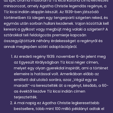
az Epic Drama műsorán a Tíz kicsi katona című kétrészes
minisorozat, amely Agatha Christie legendás regénye, a
Tíz kicsi indián alapján készült. Az 1939-ben játszódó
történetben tíz idegen egy tengerparti szigeten reked, és
egymás után sorban hullani kezdenek. Vajon közöttük kell
keresni a gyilkost vagy megbújt még valaki a szigeten? A
sztárokkal teli feldolgozás premierje kapcsán
összegyűjtöttünk néhány érdekességet a regényről és
annak meglepően sötét adaptációjáról.
Az eredeti regény 1939. november 6-án jelent meg
az Egyesült Királyságban Tíz kicsi néger címen,
melyet egy olyan gyerekdal inspirált, ami a történet
elemeire is hatással volt. Amerikában előbb az
említett dal utolsó sorára, azaz „Végül egy se
maradt”-ra keresztelték át a regényt, később, a 60-
as évektől kezdve Tíz kicsi indián címen
terjesztették.
A mai napig ez Agatha Christie legkeresettebb
bestsellere, több mint 100 millió példányt adtak el