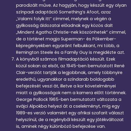
parodizált műve. Az hagyján, hogy készült egy olyan
színpadi adaptáció Something’s Afoot, azaz
„Valami folyik itt” címmel, melynek a végén a
gyilkosság áldozatai előadnak egy közös dalt
„Mindent Agatha Christie-nek köszönhetek” címmel,
de a történet magja Superman- és Pókember-
képregényekben egyaránt felbukkant, mi több, a
Remington Steele és a Family Guy is megidézte azt.
A könyvből számos filmadaptáció készült. Ezek
közül sokan az elsőt, az 1945-ben bemutatott René
Clair-verziót tartják a legjobbnak, amely többnyire
eredethű, ugyanakkor a színdarab boldogabb
befejezését veszi át, illetve a kor követelményei
miatt a gyilkosságok nem a kamera előtt történnek.
George Pollock 1965-ben bemutatott változata a
svájci Alpokba helyezi át a cselekményt, míg egy
1989-es verzió valamiért egy afrikai szafarit választ
helyszínül, de a regényből készült egy játékváltozat
is, aminek négy különböző befejezése van.