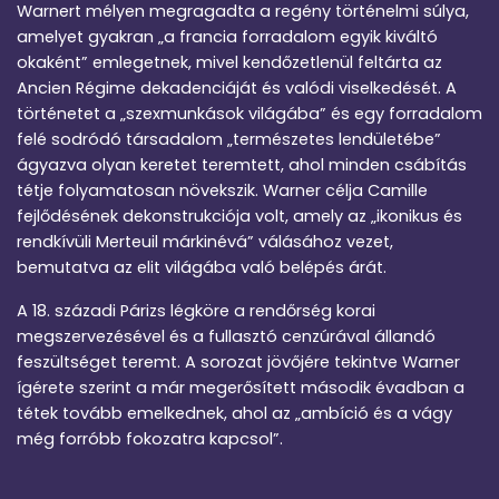
Warnert mélyen megragadta a regény történelmi súlya,
amelyet gyakran „a francia forradalom egyik kiváltó
okaként” emlegetnek, mivel kendőzetlenül feltárta az
Ancien Régime dekadenciáját és valódi viselkedését. A
történetet a „szexmunkások világába” és egy forradalom
felé sodródó társadalom „természetes lendületébe”
ágyazva olyan keretet teremtett, ahol minden csábítás
tétje folyamatosan növekszik. Warner célja Camille
fejlődésének dekonstrukciója volt, amely az „ikonikus és
rendkívüli Merteuil márkinévá” válásához vezet,
bemutatva az elit világába való belépés árát.
A 18. századi Párizs légköre a rendőrség korai
megszervezésével és a fullasztó cenzúrával állandó
feszültséget teremt. A sorozat jövőjére tekintve Warner
ígérete szerint a már megerősített második évadban a
tétek tovább emelkednek, ahol az „ambíció és a vágy
még forróbb fokozatra kapcsol”.