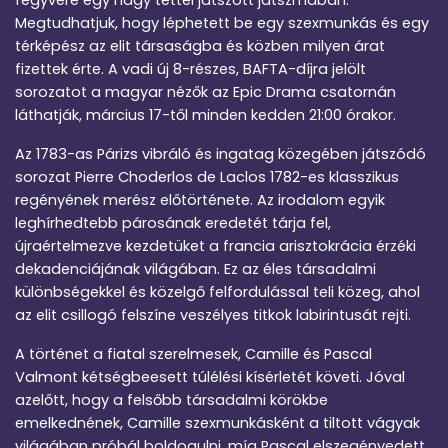
fegyvere egy nagy téttel játszott játszmában.
Megtudhatjuk, hogy léphetett be egy szexmunkás és egy
térképész az elit társaságba és közben milyen árat
fizettek érte. A vadi új 8-részes, BAFTA-díjra jelölt
sorozatot a magyar nézők az Epic Drama csatornán
láthatják, március 17-től minden kedden 21:00 órakor.
Az 1783-as Párizs vibráló és ingatag közegében játszódó
sorozat Pierre Choderlos de Laclos 1782-es klasszikus
regényének merész előtörténete. Az irodalom egyik
leghírhedtebb párosának eredetét tárja fel,
újraértelmezve kezdetüket a francia arisztokrácia érzéki
dekadenciájának világában. Ez az éles társadalmi
különbségekkel és közelgő felfordulással teli közeg, ahol
az elit csillogó felszíne veszélyes titkok labirintusát rejti.
A történet a fiatal szerelmesek, Camille és Pascal
Valmont kétségbeesett túlélési kísérletét követi. Jóval
azelőtt, hogy a felsőbb társadalmi körökbe
emelkednének, Camille szexmunkásként a tiltott vágyak
világában próbál boldogulni, míg Pascal elszegényedett