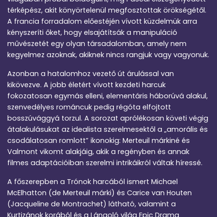
térképész, akit könyörtelenül megfosztottak örökségétől.
A francia forradalom előestéjén vívott küzdelmük arra
kényszeríti őket, hogy elsajátítsák a manipuláció
művészetét egy olyan társadalomban, amely nem
kegyelmez azoknak, akiknek nincs rangjuk vagy vagyonuk.
Azonban a hatalomhoz vezető út árulással van
kikövezve. A jobb életért vívott kezdeti harcuk
fokozatosan egymás elleni, elementáris háborúvá alakul,
szenvedélyes románcuk pedig régóta elfojtott
bosszúvággyá torzul. A sorozat aprólékosan követi végig
átalakulásukat az idealista szerelmesektől a „amorális és
csodálatosan romlott” ikonokig: Merteuil márkiné és
Valmont vikomt alakjáig, akik a regényben és annak
filmes adaptációiban szerelmi intrikáikról váltak híressé.
A főszerepben a Trónok harcából ismert Michael
McElhatton (de Merteuil márki) és Carice van Houten
(Jacqueline de Montrachet) látható, valamint a
Kurtizánok korából és a Lángoló világ Epic Drama