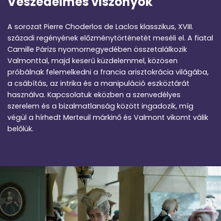
Veszedelmes viszonyok
A sorozat Pierre Choderlos de Laclos klasszikus, XVIII.
századi regényének előzménytörténetét meséli el. A fiatal
Camille Párizs nyomornegyedében összetalálkozik
Valmonttal, majd keserű küzdelemmel, közösen
próbálnak felemelkedni a francia arisztokrácia világába,
a csábítás, az intrika és a manipuláció eszköztárát
használva. Kapcsolatuk eközben a szenvedélyes
szerelem és a bizalmatlanság között ingadozik, míg
végül a hírhedt Merteuil márkinő és Valmont vikomt válik
belőlük.