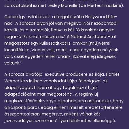
sorozatokból ismert Lesley Manville (de Merteuil márkiné).
Carice így nyilatkozott a forgatásról a Hollywood Life-
nak: „A sorozat olyan jól van megírva. Női nézőpontból
közelít, és a szereplők, illetve a két fő karakter annyira
sugárzó! Ez kihat másokra is.” A Natural Aristocrat-tal
megosztott egy kulisszatitkot is, amikor (mű)vérrel
locsolták le: „Vicces volt, mert… csak egyetlen esélyünk
volt, csak egyetlen fehér ruhánk. Szóval elég idegesek
voltunk.”
A sorozat alkotója, executive producere és írója, Harriet
Warner kezdetben vonakodott újra feldolgozni az
alapanyagot, hiszen ahogy fogalmazott, „ez
adaptációként már megtörtént”. A regény új
megközelítésének vágya azonban arra ösztönözte, hogy
a központi páros eddig el nem mesélt eredettörténetére
összpontosítson, megértve, miként válhat két
„szenvedélyes szerelmes” ilyen félelmetes ellenséggé.