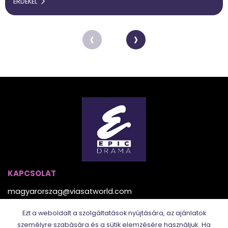
ÉRDEKEL
‹
›
KAPCSOLAT
magyarorszag@viasatworld.com
Ezt a weboldalt a szolgáltatások nyújtására, az ajánlatok
TÖBBI CSATORNÁNK
személyre szabására és a sütik elemzésére használjuk.
Ha